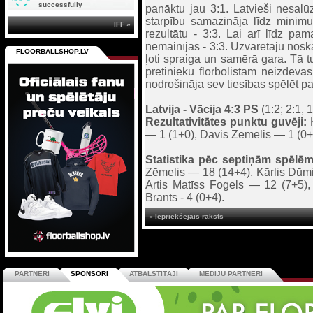
successfully
panāktu jau 3:1. Latvieši nesalū
starpību samazināja līdz minimu
IFF »
rezultātu - 3:3. Lai arī līdz pam
nemainījās - 3:3. Uzvarētāju noska
FLOORBALLSHOP.LV
ļoti spraiga un samērā gara. Tā tu
pretinieku florbolistam neizdevā
nodrošināja sev tiesības spēlēt p
Latvija - Vācija 4:3 PS
(1:2; 2:1, 1
Rezultativitātes punktu guvēji:
K
— 1 (1+0), Dāvis Zēmelis — 1 (0+
Statistika pēc septiņām spēlēm
Zēmelis — 18 (14+4), Kārlis Dūmiņ
Artis Matīss Fogels — 12 (7+5),
Brants - 4 (0+4).
« Iepriekšējais raksts
PARTNERI
SPONSORI
ATBALSTĪTĀJI
MEDIJU PARTNERI