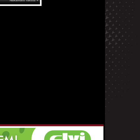
Nākamais raksts »