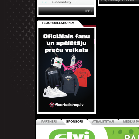
« Iepriekšējais raksts
successfully
IFF »
FLOORBALLSHOP.LV
PARTNERI
SPONSORI
ATBALSTĪTĀJI
MEDIJU P