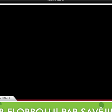
Rakstu arhīvs
ARTNERI