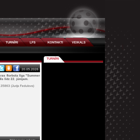
TURNĪRI
LFS
KONTAKTI
VEIKALS
TURNĪRI
20.05.2026
aras florbola līga "Summer
s līdz 22. jūnijam.
9135863 (Jurijs Fedulovs)