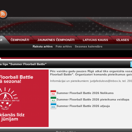
MI
ČEMPIONĀTI
JAUNATNES ČEMPIONĀTI
LATVIJAS KAUSS
IZLASES
Rakstu arhīvs
Foto arhīvs
Sezonas kalendārs
la līga "Summer Floorball Battle"
Pēc vairāku gadu pauzes Rīgā atkal tiks organizēta vas
Floorball Battle". Organizatori komandu pieteikumus gaidī
Informācijai un pieteikumiem: jurijsfedulovs@inbox.lv, tel. 2
Summer Floorball Battle 2026 Nolikums
Summer Floorball Battle 2026 pieteikuma veidlapa
Summer Floorball Battle 2026 atļauja