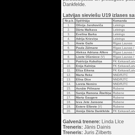
Dankfelde.
Latvijas sieviešu U19 izlases sa
Nr.p.k.
Spēlētāja
Komanda
1.
Olīvija Jarohoviča
Lekrings
2.
Dārta Malkava
Lekrings
3.
Evelīna Barka
Lekrings
4.
Adrija Krieviņa
Lekrings
5.
Anete Gaile
Rīgas Lauvas
6.
Paula Zālmane
Rīgas Lauvas /
7.
Aleksa Adriana Alfere
Rīgas Lauvas /
8.
Lizete Ošeniece
(V)
Rīgas Lauvas /
9.
Patrīcija Kubuliņa
FK Ķekava/Latvi
10.
Enija Kalniņa
FK Ķekava/Latvi
11.
Elīza Eikena
FK Ķekava/Latvi
12.
Marta Reke
NND/RJTC
13.
Elīna Dīce
NND/RJTC
14.
Loreta Nemiro
NND/RJTC
15.
Asnāte Pēlmane
Rubene
16.
Sanija Ramona Ābeltiņa
Rubene
17.
Marta Gaugere
Rubene
18.
Ieva Jete Jansone
Rubene
19.
Estere Elbrete
(V)
Rubene
20.
Annija Dārta Dankfelde
FK Ķekava/Latvi
Galvenā trenere:
Linda Līce
Treneris:
Jānis Dainis
Treneris:
Juris Zilberts