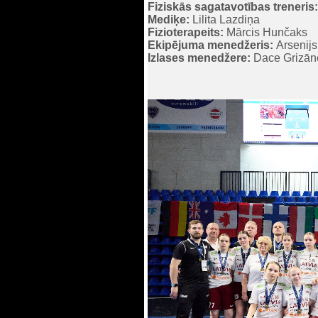
Fiziskās sagatavotības treneris:
Mediķe:
Lilita Lazdiņa
Fizioterapeits:
Mārcis Hunčaks
Ekipējuma menedžeris:
Arsenijs
Izlases menedžere:
Dace Grizān