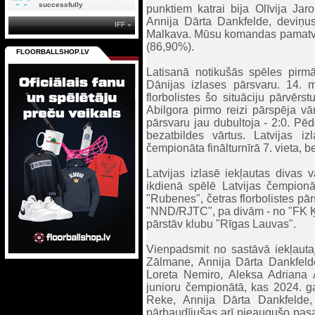
successfully
punktiem katrai bija Olīvija Jar
Annija Dārta Dankfelde, deviņus
IFF »
Malkava. Mūsu komandas pamatvārt
(86,90%).
FLOORBALLSHOP.LV
Latisanā notikušās spēles pirm
Dānijas izlases pārsvaru. 14. m
florbolistes šo situāciju pārvērs
Abilgora pirmo reizi pārspēja vār
pārsvaru jau dubultoja - 2:0. Pēd
bezatbildes vārtus. Latvijas 
čempionāta finālturnīrā 7. vieta, be
Latvijas izlasē iekļautas divas 
ikdienā spēlē Latvijas čempionā
"Rubenes", četras florbolistes pā
"NND/RJTC", pa divām - no "FK Ķe
pārstāv klubu "Rīgas Lauvas".
Vienpadsmit no sastāvā iekļauta
Zālmane, Annija Dārta Dankfelde
Loreta Nemiro, Aleksa Adriana A
junioru čempionātā, kas 2024. ga
Reke, Annija Dārta Dankfelde,
pārbaudījušas arī pieaugušo pasau