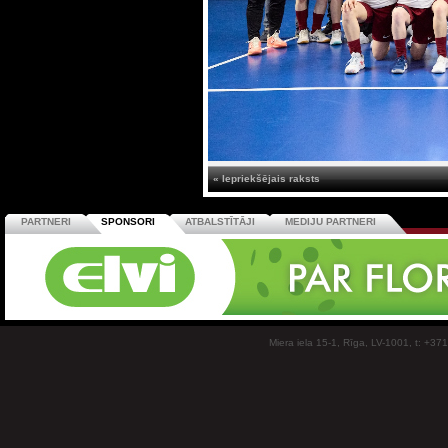
« Iepriekšējais raksts
PARTNERI
SPONSORI
ATBALSTĪTĀJI
MEDIJU PARTNERI
Miera iela 15-1, Rīga, LV-1001, t: +37