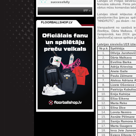
Latvijas un Polijas sievieš
successfully
fevruāra sākumā. Pirms pēdē
vārtus mūsu komandas labā 
IFF »
Latvijas izlasē iekļautas
pārstāvniecība (piecas spē
"NND/RJTC", pa divām - no 
FLOORBALLSHOP.LV
Vienpadsmit no sastāvā ie
Ābeltiņa, Dārta Malkava, P
čempionātā, kas 2024. gad
Jarohoviča) savus spēkus ja
Latvijas sieviešu U19 izl
Nr.p.k.
Spēlētāja
1.
Olīvija Jarohovi
2.
Dārta Malkava
3.
Evelīna Barka
4.
Adrija Krieviņa
5.
Anete Gaile
6.
Paula Zālmane
7.
Aleksa Adriana A
8.
Lizete Ošeniece
9.
Patrīcija Kubuliņ
10.
Enija Kalniņa
11.
Elīza Eikena
12.
Marta Reke
13.
Elīna Dīce
14.
Loreta Nemiro
15.
Asnāte Pēlmane
16.
Sanija Ramona Ā
17.
Marta Gaugere
18.
Ieva Jete Janso
19.
Estere Elbrete
(V