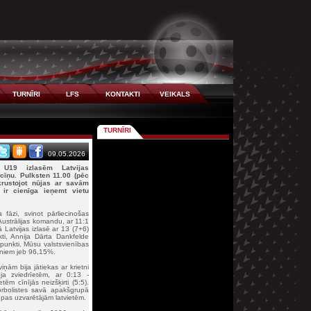
TURNĪRI
LFS
KONTAKTI
VEIKALS
TURNĪRI
09.05.2026
 U19 izlasēm Latvijas
cīņu. Pulksten 11.00 (pēc
krustojot nūjas ar savām
ir cienīga ieņemt vietu
a fāzi, svinot pārliecinošas
Austrālijas komandu, ar 11:1
 Latvijas izlasē ar 13 (7+6)
kti, Annija Dārta Dankfelde
punkti. Mūsu valstsvienības
ieniem jeb 96,15%.
iņām bija jātiekas ar krietni
ēja zviedrīetēm, ar 0:13 -
m cīnījās neizšķirti (5:5).
lorbolistes savā apakšgrupā
pas uzvarētājām latvietēm.