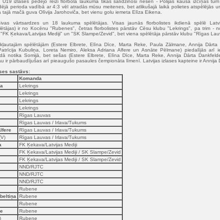
u U19 izlases pēdējo reizi florbola laukumā tikās salīdzinoši nesen - Polijas kausa izcīņas tu
jā perioda vadībā ar 4:3 vēl atradās mūsu meitenes, bet atlikušajā laikā polietes atspēlējās un
tajā mačā guva Olīvija Jarohoviča, bet vienu golu iemeta Elīza Eikena.
 divas vārtsardzes un 18 laukuma spēlētājas. Visas jaunās florbolistes ikdienā spēlē Latvi
lētājas) ir no Kocēnu "Rubenes", četras florbolistes pārstāv Cēsu klubu "Lekrings", pa trim - 
"FK Ķekava/Latvijas Mediji" un "SK Slampe/Zevid", bet viena spēlētāja pārstāv klubu "Rīgas Lau
kļautajām spēlētājām (Estere Elbrete, Elīna Dīce, Marta Reke, Paula Zālmane, Annija Dārt
atrīcija Kubuliņa, Loreta Nemiro, Aleksa Adriana Alfere un Asnāte Pēlmane) piedalījās arī i
ā notika Somijā, bet sešas (Estere Elbrete, Elīna Dīce, Marta Reke, Annija Dārta Dankfelde
u ir pārbaudījušas arī pieaugušo pasaules čempionāta līmenī. Latvijas izlases kapteine ir Annija
ases sastāvs:
Komanda
ča
Lekrings
Lekrings
Lekrings
Lekrings
Rīgas Lauvas
Rīgas Lauvas / Irlava/Tukums
lfere
Rīgas Lauvas / Irlava/Tukums
(V)
Rīgas Lauvas / Irlava/Tukums
a
FK Ķekava/Latvijas Mediji
FK Ķekava/Latvijas Mediji / SK Slampe/Zevid
FK Ķekava/Latvijas Mediji / SK Slampe/Zevid
NND/RJTC
NND/RJTC
NND/RJTC
Rubene
beltiņa
Rubene
Rubene
ne
Rubene
)
Rubene