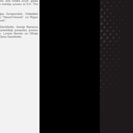
rnīrā, kas notika 2026. gada
 svinēja uzvaru ar 5:4. Trīs
jas čempionātā. Vislielākā
no "Irlava/Tukums" un Rīgas
vas".
a Dankfelde, Sanija Ramona
epriekšējā pasaules junioru
, Loreta Nemiro un Olīvija
 Dārta Dankfelde.