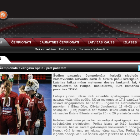
MI
ČEMPIONĀTI
JAUNATNES ČEMPIONĀTI
LATVIJAS KAUSS
IZLASES
Rakstu arhīvs
Foto arhīvs
Sezonas kalendārs
6
čempionāta svarīgākā spēle - pret polietēm
Šodien pasaules čempoionāta florbolā sieviešu
valstsvienība aizvadīs savu šī turnīra pašu svarīgāko 
Latvijas laika) mūsu meitenes dosies laukumā, lai, 
vienaudzēm no Polijas, noskaidrotu, kura komanda 
pasaules TOP-8.
Latvijas junioru izlase izcili aizvadīta apakšgrupas turnīr
uzvaras visās trijās spēlēs. Mūsu meitenes ar 17:3 sagrāva 
sakāva singapūrietes, bet ar 9:0 - ungārietes. Rezultatīvākā
punktiem ir Elīna Dīce, Olīvijai Jarohovičai 11 (9+2) pun
sakrājusi 9 (3+5) punktus, bet Martas Rekes kontā 8 (3+5) 
vārtsardze Estere Elbrete atvairīja 25 no 26 pretinieču met
Polietes finālturnīra pirmo fāzi aizvadīja A apakšgrupā, kur v
spēcīgākām pretiniecēm. Polijas izlase ar 0:10 kapitul
somietēm, bet ar savām galvenajām konkurentēm norvēģietē
Ņemot vērā iemesto un ielaisto vārtu starpību, Polijas f
ieņēma pēdējo vietu un šodien viņām jātiekas ar D apakšgru