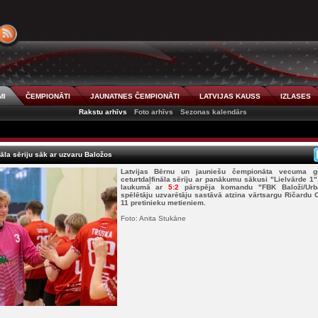
MI
ČEMPIONĀTI
JAUNATNES ČEMPIONĀTI
LATVIJAS KAUSS
IZLASES
Rakstu arhīvs
Foto arhīvs
Sezonas kalendārs
nāla sēriju sāk ar uzvaru Baložos
Latvijas Bērnu un jauniešu čempionāta vecuma gr
ceturtdaļfināla sēriju ar panākumu sākusi "Lielvārde 1"
laukumā ar
5:2
pārspēja komandu "FBK Baloži/Urb
spēlētāju uzvarētāju sastāvā atzina vārtsargu Ričardu O
11 pretinieku metieniem.
Foto: Anita Stukāne