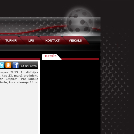
TURNĪRI
LFS
KONTAKTI
VEIKALS
TURNĪRI
24.03.2026
upas ZU13 1. divīzijas
, kas 23. martā pretinieku
an Empire". Par labāko
zolu, kurš atvairīja 10 no