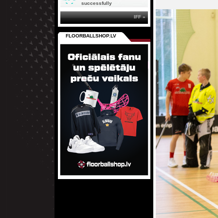
successfully
IFF »
FLOORBALLSHOP.LV