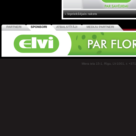
« Iepriekšējais raksts
PARTNERI
SPONSORI
ATBALSTĪTĀJI
MEDIJU PARTNERI
Miera iela 15-1, Rīga, LV-1001, t: +37