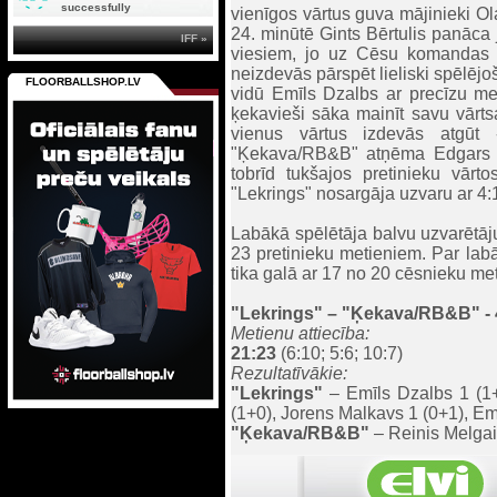
successfully
vienīgos vārtus guva mājinieki Ola
24. minūtē Gints Bērtulis panāca 
IFF »
viesiem, jo uz Cēsu komandas v
neizdevās pārspēt lieliski spēlēj
FLOORBALLSHOP.LV
vidū Emīls Dzalbs ar precīzu me
ķekavieši sāka mainīt savu vārts
vienus vārtus izdevās atgūt
"Ķekava/RB&B" atņēma Edgars Pur
tobrīd tukšajos pretinieku vārto
"Lekrings" nosargāja uzvaru ar 4:1,
Labākā spēlētāja balvu uzvarētāj
23 pretinieku metieniem. Par labā
tika galā ar 17 no 20 cēsnieku me
"Lekrings"
– "Ķekava/RB&B" - 
Metienu attiecība:
21:23
(6:10; 5:6; 10:7)
Rezultatīvākie:
"Lekrings"
– Emīls Dzalbs 1 (1+0
(1+0), Jorens Malkavs 1 (0+1), Em
"Ķekava/RB&B"
– Reinis Melgail