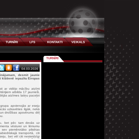
TURNĪRI
LFS
KONTAKTI
VEIKALS
TURNĪRI
04.03.2026
cinājumam, desmit jaunie
i klātienē iepazītu Eiropas
sti ar vidējo mācību atzīmi
ērijiem atbilda 17 jaunieši,
idējās atzīmes latiņu paceļot
u grupa apvienojās ar eseju
ācās uzkavēties ilgāk, nekā
, un drošības apsvērumu dēļ
nu.
ntu, bet pēc tam devās uz
lamenta vēsturei un lēmumu
 sev piemērotāko pilsētas
biedriskajā transportā, citi
u, bet vēl citi nesteidzīgi