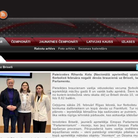
MI
ČEMPIONĀTI
JAUNATNES ČEMPIONĀTI
LATVIJAS KAUSS
IZLASES
Rakstu arhīvs
Foto arhīvs
Sezonas kalendārs
z Briseli
Pateicoties Riharda Kola (Nacionālā apvienība) uzai
florbolisti februāra nogalē devās braucienā uz Briseli, la
Parlamentu.
Pieteikties braucienam varēja vidusskolas vecuma florboli
iepriekšējā mācību gadā 8 un vairāk ballu apmērā. Šiem krit
no kuriem ierobežotā vietu skaita dēļ uz Briseli devās 10, v
līdz 8,62 ballēm.
Ceļojums sākās 26. februārī Rīgas lidostā, kur florbolist
konkursa dalībniekiem un kopā devās uz Frankfurti. Tur n
plānots – iepriekšējā lidmašīna bija sadūrusies ar putniem
tika veikta rūpīga tehniskā pārbaude, kas aizkavēja izlidoša
Ierodoties Briselē, jaunieši apmeklēja Eiropas Parlame
"Parlamentarium" - muzeju, kas ļauj izsekot Eiropas Par
tapšanas procesam. Pēcpusdienā katrs varēja izvēlēties
iepazīšanas veidu – vieni patstāvīgi orientējās pilsētas sa
kopā apmeklēja mākslas objektu "Atomium" un Dizaina muzej