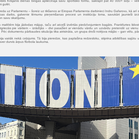
bolists Krišjānis dienas beigās apliecināja savu sportisko formu, sakrājot pat 40 000+ soļu – vēl
i gulēt.
eda uz Parlamentu – šoreiz uz tikšanos ar Eiropas Parlamenta darbinieci Indru Gafarovu, kā arī 
bas darbs, galvenie lēmumu pieņemšanas procesi un institūciju loma, savukārt jaunieši izcē
n savu skatījumu.
altītēm bija jādodas mājup, taču arī atceļš izvērtās piedzīvojumiem bagāts. Frankfurtes lidost
atgriezās pie vārtiem – izrādījās – divi pasažieri ar vienādu vārdu un uzvārdu pretendē uz vie
. Pēc dokumentu pārbaudes situācija tika atrisināta, un grupa droši nokļuva mājās – gan vēlu, pāri
bija vairāk nekā ceļojums. Tā bija pieredze, kas paplašina redzesloku, stiprina atbildības sajūtu 
ver durvis ārpus florbola laukuma.