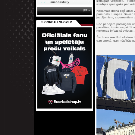
izstaigāja vecpilsētu. Flor
successfully
izrādījās spēcīgāka par vēlm
IFF »
Nākamajā dienā ceļš atkal v
pārrunāts Eiropas Savienī
jautājumiem, argumentiem u
FLOORBALLSHOP.LV
Pēc pēdējām pastaigām un m
pacelties, tomēr negaidīti 
nevienas brīvas sēdvietas..
Šis brauciens florbolistiem 
gan sportā, gan mācībās pa