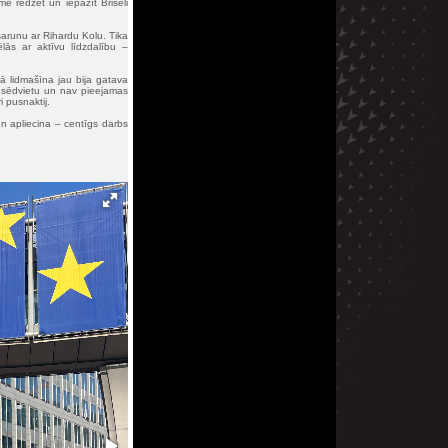
me redzēt un iepazīt Briseli
sarunu ar Rihardu Kolu. Tika
lās ar aktīvu līdzdalību –
ā lidmašīna jau bija gatava
nu sēdvietu un nav pieejamas
 pusnaktij.
un apliecina – centīgs darbs