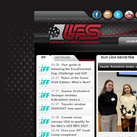
JAUNU
IFF
NOTIKUMI
ELVI LĪGA SIEVIETĒM
04.08.
Your guide to
Jaunie florbolisti dodas u
following the EuroFloorball
Cup, Challenge and U19
AOFC Qualifiers
23.07.
Rules of the Game
simultaneously
2026 Edition: What’s New?
17.07.
Zuzana Svobodová:
Stronger member
federations mean a
stronger future for floorball
01.07.
Transfer window
2026/2027 now open!
22.06.
Canada clean
sweeps USA to qualify for
the Men’s U19 WFC 2027
18.06.
First ever IFF Youth
Camp completed