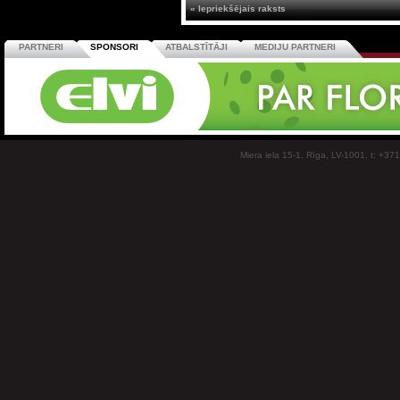
« Iepriekšējais raksts
PARTNERI
SPONSORI
ATBALSTĪTĀJI
MEDIJU PARTNERI
Miera iela 15-1, Rīga, LV-1001, t: +37