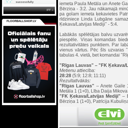
successfully
iemeta Paula Metāla un Anete Gai
Bērziņa - 3:2. Jau nākamajā minū
IFF »
pa golam iemeta ķekavietes Patrī
rīdziniece Linda Lubgāne samazin
FLOORBALLSHOP.LV
Ķekava/Latvijas Mediji" - 5:4.
Labākās spēlētājas balvu uzvarē
piespēle. Viņas komandas biedr
rezultativitātes punktiem. Par l
vienus vārtus. Pēc šīs uzvaras "
tabulas 4. vietā, bet komandai "Rī
"Rīgas Lauvas"
– "FK Ķekava/La
Metienu attiecība:
28:28
(5:9; 12:8; 11:11)
Rezultatīvākās:
"Rīgas Lauvas"
– Anete Gaile 1
Metāla 1 (1+0), Lība Daija Mikova 
"FK Ķekava/Latvijas Mediji"
– E
Bērziņa 1 (1+0), Patrīcija Kubuliņ