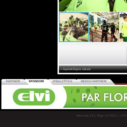
« Iepriekšējais raksts
PARTNERI
SPONSORI
ATBALSTĪTĀJI
MEDIJU PARTNERI
Miera iela 15-1, Rīga, LV-1001, t: +37