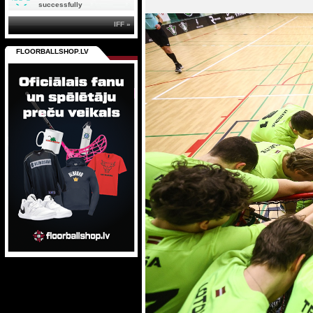
successfully
IFF »
FLOORBALLSHOP.LV