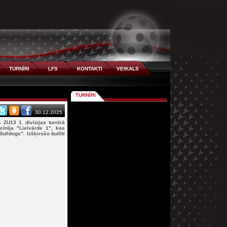
TURNĪRI
LFS
KONTAKTI
VEIKALS
TURNĪRI
30.12.2025
ZU13 1. divīzijas turnīrā
īnīja "Lielvārde 1", kas
ulldogs". Izšķirošo
bullīti