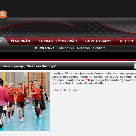
MI
ČEMPIONĀTI
JAUNATNES ČEMPIONĀTI
LATVIJAS KAUSS
IZLASES
Rakstu arhīvs
Foto arhīvs
Sezonas kalendārs
 metienos pārspēj "Ķekavas Bulldogs"
Latvijas Bērnu un jauniešu čempionāta vecuma grupas 
uzvaru pēcspēles metienu sērijā un divus punktus izc
pretinieku laukumā ar
7:6
pārspēja komandu "Ķekavas B
realizēja lielvārdietis Valters Gailis.
Foto: Anita Stukāne