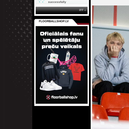
successfully
IFF »
FLOORBALLSHOP.LV