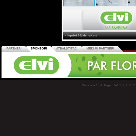
« Iepriekšējais raksts
PARTNERI
SPONSORI
ATBALSTĪTĀJI
MEDIJU PARTNERI
Miera iela 15-1, Rīga, LV-1001, t: +37