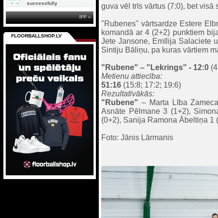
successfully
guva vēl trīs vārtus (7:0), bet vis
IFF »
"Rubenes" vārtsardze Estere Elbre
komandā ar 4 (2+2) punktiem bija 
FLOORBALLSHOP.LV
Jete Jansone, Emīlija Salaciete 
Sintiju Bāliņu, pa kuras vārtiem m
"Rubene" – "Lekrings" - 12:0
(4
Metienu attiecība:
51:16
(15:8; 17:2; 19:6)
Rezultatīvākās:
"Rubene"
– Marta Lība Zameca 4
Asnāte Pēlmane 3 (1+2), Simona
(0+2), Sanija Ramona Ābeltiņa 1 (
Foto: Jānis Lārmanis