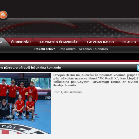
MI
ČEMPIONĀTI
JAUNATNES ČEMPIONĀTI
LATVIJAS KAUSS
IZLASES
Rakstu arhīvs
Foto arhīvs
Sezonas kalendārs
ārtu pārsvaru pārspēj Inčukalna komandu
Latvijas Bērnu un jauniešu čempionāta vecuma grupas U1
grūti nākušas uzvaras tikusi "FK Kurši X", kas Liepāj
"Inčukalna psk/Coyote". Uzvarētāju rindās ar divie
Hardijs Jonaitis.
Foto: Ģirts Gertsons