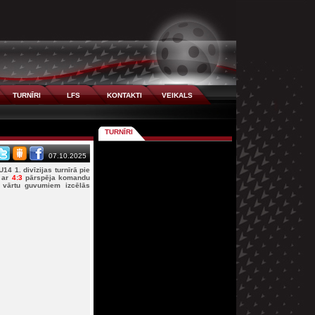
TURNĪRI
LFS
KONTAKTI
VEIKALS
TURNĪRI
07.10.2025
4 1. divīzijas turnīrā pie
ā ar
4:3
pārspēja komandu
m vārtu guvumiem izcēlās