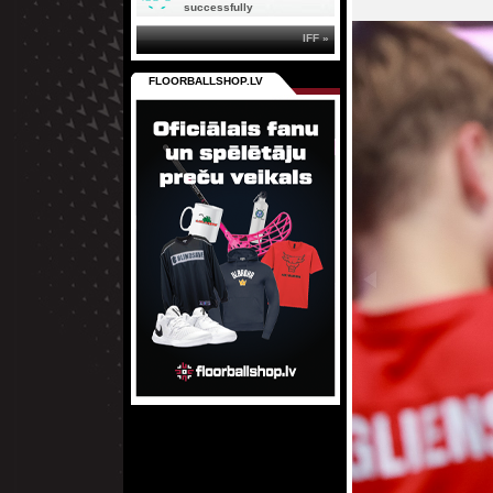
successfully
IFF »
FLOORBALLSHOP.LV