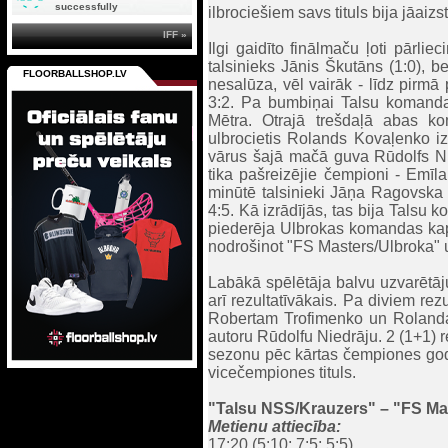
successfully
ilbrociešiem savs tituls bija jāaiz
IFF »
Ilgi gaidīto finālmaču ļoti pārliec
talsinieks Jānis Škutāns (1:0), b
FLOORBALLSHOP.LV
nesalūza, vēl vairāk - līdz pirmā 
3:2. Pa bumbiņai Talsu komandas 
Mētra. Otrajā trešdaļā abas k
ulbrocietis Rolands Kovaļenko iz
vārus šajā mačā guva Rūdolfs Ni
tika pašreizējie čempioni - Emīl
minūtē talsinieki Jāņa Ragovska p
4:5. Kā izrādījās, tas bija Talsu
piederēja Ulbrokas komandas kapt
nodrošinot "FS Masters/Ulbroka" u
Labākā spēlētāja balvu uzvarētā
arī rezultatīvākais. Pa diviem re
Robertam Trofimenko un Rolandam
autoru Rūdolfu Niedrāju. 2 (1+1) 
sezonu pēc kārtas čempiones god
vicečempiones tituls.
"Talsu NSS/Krauzers" – "FS Mas
Metienu attiecība:
17:20 (5:10; 7:5; 5:5)