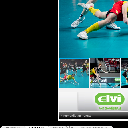
« Iepriekšējais raksts
PARTNERI
SPONSORI
ATBALSTĪTĀJI
MEDIJU PARTNERI