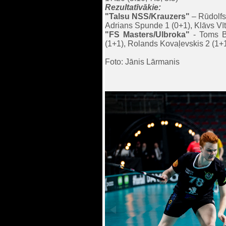
Rezultatīvākie:
"Talsu NSS/Krauzers"
– Rūdolfs
Adrians Spunde 1 (0+1), Klāvs Vīt
"FS Masters/Ulbroka"
- Toms Bi
(1+1), Rolands Kovaļevskis 2 (1+1
Foto: Jānis Lārmanis