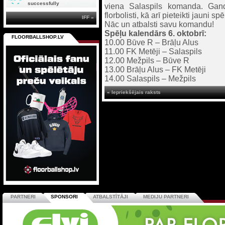
successfully
viena Salaspils komanda. Gand
florbolisti, kā arī pieteikti jauni 
IFF »
Nāc un atbalsti savu komandu!
Spēļu kalendārs 6. oktobrī:
FLOORBALLSHOP.LV
10.00 Būve R – Brāļu Alus
11.00 FK Metēji – Salaspils
12.00 Mežpils – Būve R
13.00 Brāļu Alus – FK Metēji
14.00 Salaspils – Mežpils
« Iepriekšējais raksts
PARTNERI
SPONSORI
ATBALSTĪTĀJI
MEDIJU PARTNERI