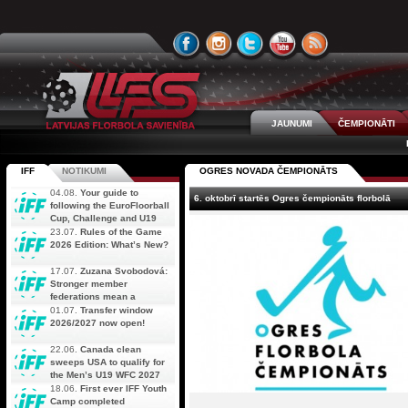
JAUNUMI
ČEMPIONĀTI
IFF
NOTIKUMI
OGRES NOVADA ČEMPIONĀTS
04.08.
Your guide to
6. oktobrī startēs Ogres čempionāts florbolā
following the EuroFloorball
Cup, Challenge and U19
AOFC Qualifiers
23.07.
Rules of the Game
simultaneously
2026 Edition: What’s New?
17.07.
Zuzana Svobodová:
Stronger member
federations mean a
stronger future for floorball
01.07.
Transfer window
2026/2027 now open!
22.06.
Canada clean
sweeps USA to qualify for
the Men’s U19 WFC 2027
18.06.
First ever IFF Youth
Camp completed