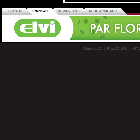
PARTNERI
SPONSORI
ATBALSTĪTĀJI
MEDIJU PARTNERI
Miera iela 15-1, Rīga, LV-1001, t: +37