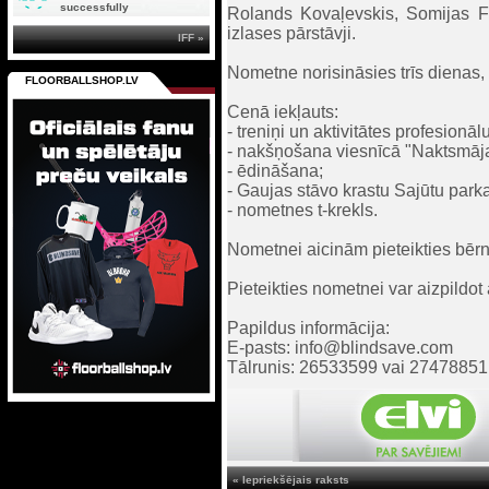
successfully
Rolands Kovaļevskis, Somijas F-L
izlases pārstāvji.
IFF »
Nometne norisināsies trīs dienas, 
FLOORBALLSHOP.LV
Cenā iekļauts:
- treniņi un aktivitātes profesion
- nakšņošana viesnīcā "Naktsmāj
- ēdināšana;
- Gaujas stāvo krastu Sajūtu par
- nometnes t-krekls.
Nometnei aicinām pieteikties bē
Pieteikties nometnei var aizpildot
Papildus informācija:
E-pasts: info@blindsave.com
Tālrunis: 26533599 vai 27478851
« Iepriekšējais raksts