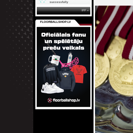
successfully
IFF »
FLOORBALLSHOP.LV