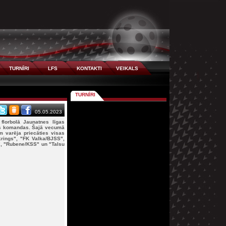
TURNĪRI
LFS
KONTAKTI
VEIKALS
TURNĪRI
05.05.2023
florbolā Jaunatnes līgas
s komandas. Šajā vecumā
m varēja priecāties visas
rings", "FK Valka/BJSS",
, "Rubene/KSS" un "Talsu