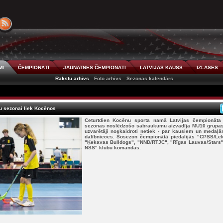
MI
ČEMPIONĀTI
JAUNATNES ČEMPIONĀTI
LATVIJAS KAUSS
IZLASES
Rakstu arhīvs
Foto arhīvs
Sezonas kalendārs
u sezonai liek Kocēnos
Ceturtdien Kocēnu sporta namā Latvijas čempionāta 
sezonas noslēdzošo sabraukumu aizvadīja MU10 grupa
uzvarētāji noskaidroti netiek - par kausiem un medaļā
dalībnieces. Šosezon čempionātā piedalījās "CPSS/Lek
"Ķekavas Bulldogs", "NND/RTJC", "Rīgas Lauvas/Stars"
NSS" klubu komandas.