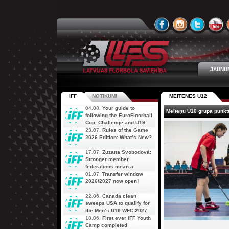
JAUNU
IFF
NOTIKUMI
MEITENES U12
04.08.
Your guide to
Meiteņu U10 grupa punkt
following the EuroFloorball
Cup, Challenge and U19
AOFC Qualifiers
23.07.
Rules of the Game
simultaneously
2026 Edition: What’s New?
17.07.
Zuzana Svobodová:
Stronger member
federations mean a
stronger future for floorball
01.07.
Transfer window
2026/2027 now open!
22.06.
Canada clean
sweeps USA to qualify for
the Men’s U19 WFC 2027
18.06.
First ever IFF Youth
Camp completed