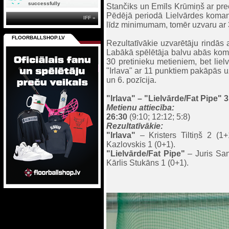
successfully
Stančiks un Emīls Krūmiņš ar prec
Pēdējā periodā Lielvārdes komand
IFF »
līdz minimumam, tomēr uzvaru ar 3:
FLOORBALLSHOP.LV
Rezultatīvākie uzvarētāju rindās 
Labākā spēlētāja balvu abās koma
30 pretinieku metieniem, bet liel
"Irlava" ar 11 punktiem pakāpās uz
un 6. pozīcija.
"Irlava" – "Lielvārde/Fat Pipe" 3
Metienu attiecība:
26:30
(9:10; 12:12; 5:8)
Rezultatīvākie:
"Irlava"
– Kristers Tiltiņš 2 (1
Kazlovskis 1 (0+1).
"Lielvārde/Fat Pipe"
– Juris San
Kārlis Stukāns 1 (0+1).