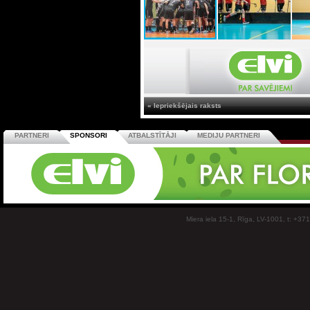
« Iepriekšējais raksts
PARTNERI
SPONSORI
ATBALSTĪTĀJI
MEDIJU PARTNERI
Miera iela 15-1, Rīga, LV-1001, t: +37