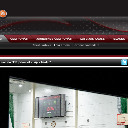
MI
ČEMPIONĀTI
JAUNATNES ČEMPIONĀTI
LATVIJAS KAUSS
IZLASES
Rakstu arhīvs
Foto arhīvs
Sezonas kalendārs
komandu "FK Ķekava/Latvijas Mediji"