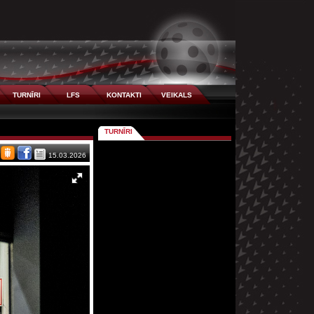
TURNĪRI
LFS
KONTAKTI
VEIKALS
TURNĪRI
15.03.2026