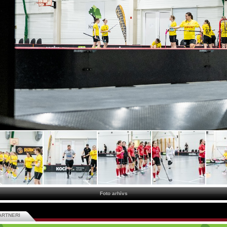
Foto arhīvs
ARTNERI