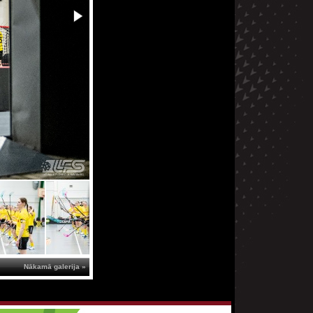
Nākamā galerija »