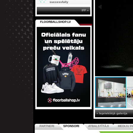
successfully
IFF »
FLOORBALLSHOP.LV
« Iepriekšējā galerija
PARTNERI
SPONSORI
ATBALSTĪTĀJI
MEDIJU P