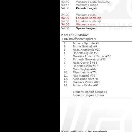
53:40
Vārtsargs atstāj laukumu
53:57
Vārtsarga maiņa
54:00
Perioda beigas
54:00
Vārtsarga stat.
54:00
Labākais spēlētājs
54:00
Labākais spēlētājs
54:00
Vārtsarga stat.
54:00
Spēles beigas
Komandu sastāvi:
FBK Baloži/teamsport.lv
1.
Adrians Spunde #2
2.
Bruno Grobiņš #6
3.
Ralfs Krutkēvičs #20
4.
Roberts Digulis #22
5.
Markuss Adrians Repša #27
6.
Eduards Strokatovs #32
7.
Ralfs Celmiņš #34
8.
Roberts Liepa #37
9.
Miks Nagliņš #66
10.
Filips Ļotovs #75
11.
Niks Nagliņš #77
12.
Aldis Banders #78
13.
Gustavs Veldre #88
14.
Adrians Veldre #91
Treneris Mārtiņš Neilands
Treneris Dagnis Troška
Kopsavilkums: vārti (metieni)