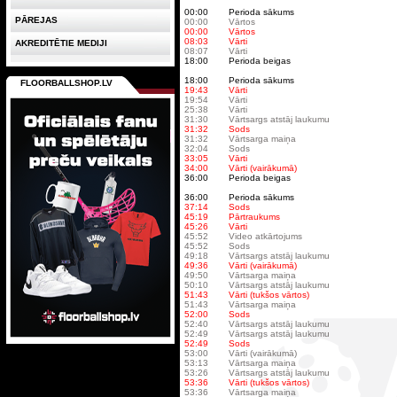
00:00
Perioda sākums
PĀREJAS
00:00
Vārtos
00:00
Vārtos
08:03
Vārti
AKREDITĒTIE MEDIJI
08:07
Vārti
18:00
Perioda beigas
18:00
Perioda sākums
FLOORBALLSHOP.LV
19:43
Vārti
19:54
Vārti
25:38
Vārti
31:30
Vārtsargs atstāj laukumu
31:32
Sods
31:32
Vārtsarga maiņa
32:04
Sods
33:05
Vārti
34:00
Vārti (vairākumā)
36:00
Perioda beigas
36:00
Perioda sākums
37:14
Sods
45:19
Pārtraukums
45:26
Vārti
45:52
Video atkārtojums
45:52
Sods
49:18
Vārtsargs atstāj laukumu
49:36
Vārti (vairākumā)
49:50
Vārtsarga maiņa
50:10
Vārtsargs atstāj laukumu
51:43
Vārti (tukšos vārtos)
51:43
Vārtsarga maiņa
52:00
Sods
52:40
Vārtsargs atstāj laukumu
52:49
Vārtsargs atstāj laukumu
52:49
Sods
53:00
Vārti (vairākumā)
53:13
Vārtsarga maiņa
53:26
Vārtsargs atstāj laukumu
53:36
Vārti (tukšos vārtos)
53:36
Vārtsarga maiņa