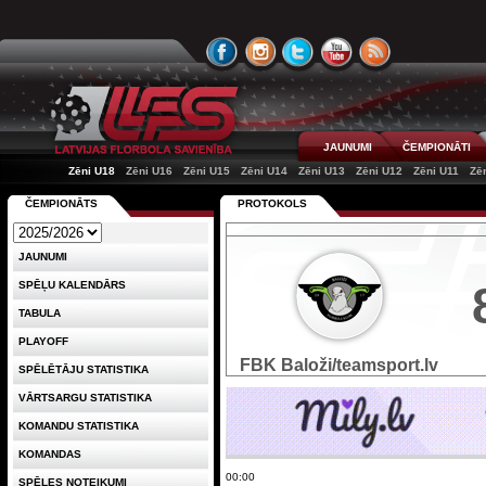
JAUNUMI
ČEMPIONĀTI
Zēni U18
Zēni U16
Zēni U15
Zēni U14
Zēni U13
Zēni U12
Zēni U11
Zē
ČEMPIONĀTS
PROTOKOLS
JAUNUMI
SPĒĻU KALENDĀRS
TABULA
PLAYOFF
FBK Baloži/teamsport.lv
SPĒLĒTĀJU STATISTIKA
VĀRTSARGU STATISTIKA
KOMANDU STATISTIKA
KOMANDAS
00:00
SPĒLES NOTEIKUMI