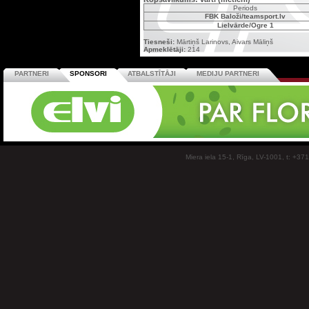
Periods
FBK Baloži/teamsport.lv
Lielvārde/Ogre 1
Tiesneši:
Mārtiņš Larinovs, Aivars Māliņš
Apmeklētāji:
214
PARTNERI
SPONSORI
ATBALSTĪTĀJI
MEDIJU PARTNERI
Miera iela 15-1, Rīga, LV-1001, t: +37