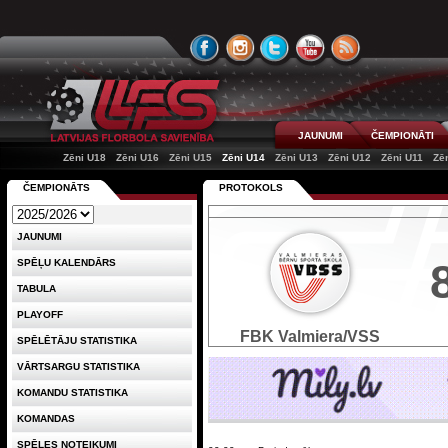
JAUNUMI
ČEMPIONĀTI
Zēni U18
Zēni U16
Zēni U15
Zēni U14
Zēni U13
Zēni U12
Zēni U11
Zē
ČEMPIONĀTS
PROTOKOLS
JAUNUMI
SPĒĻU KALENDĀRS
TABULA
PLAYOFF
FBK Valmiera/VSS
SPĒLĒTĀJU STATISTIKA
VĀRTSARGU STATISTIKA
KOMANDU STATISTIKA
KOMANDAS
SPĒLES NOTEIKUMI