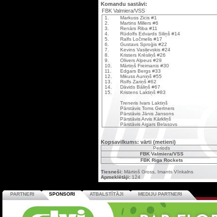
Komandu sastāvi:
FBK Valmiera/VSS
1.
Markuss Zicis #1
2.
Martins Millers #6
3.
Renārs Riba #11
4.
Rūdolfs Edvards Siliņš #14
5.
Ralfs Ločmelis #17
6.
Gustavs Sproģis #22
7.
Kevins Vasiļevskis #24
8.
Kristers Krēsliņš #26
9.
Olivers Alpeus #29
10.
Mārtiņš Freimanis #30
11.
Edgars Bergs #33
12.
Mikuss Auniņš #55
13.
Rolfs Zariņš #62
14.
Dāvids Bāliņš #67
15.
Kristens Laktiņš #83
Treneris Ivars Laktiņš
Pārstāvis Toms Gertners
Pārstāvis Jānis Jansons
Pārstāvis Arvis Kārkliņš
Pārstāvis Aigars Belasovs
Kopsavilkums: vārti (metieni)
Periods
FBK Valmiera/VSS
FBK Riga Rockets
Tiesneši:
Mārtiņš Gross, Imants Vīnkalns
Apmeklētāji:
124
PARTNERI
SPONSORI
ATBALSTĪTĀJI
MEDIJU PARTNERI