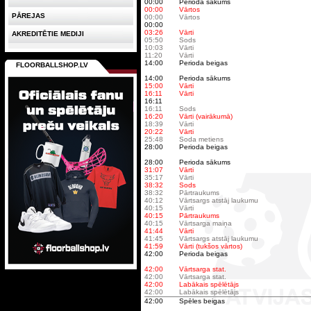
00:00
Perioda sākums
00:00
Vārtos
PĀREJAS
00:00
Vārtos
00:00
03:26
Vārti
AKREDITĒTIE MEDIJI
05:50
Sods
10:03
Vārti
11:20
Vārti
14:00
Perioda beigas
FLOORBALLSHOP.LV
14:00
Perioda sākums
15:00
Vārti
16:11
Vārti
16:11
16:11
Sods
16:20
Vārti (vairākumā)
18:39
Vārti
20:22
Vārti
25:48
Soda metiens
28:00
Perioda beigas
28:00
Perioda sākums
31:07
Vārti
35:17
Vārti
38:32
Sods
38:32
Pārtraukums
40:12
Vārtsargs atstāj laukumu
40:15
Vārti
40:15
Pārtraukums
40:15
Vārtsarga maiņa
41:44
Vārti
41:45
Vārtsargs atstāj laukumu
41:59
Vārti (tukšos vārtos)
42:00
Perioda beigas
42:00
Vārtsarga stat.
42:00
Vārtsarga stat.
42:00
Labākais spēlētājs
42:00
Labākais spēlētājs
42:00
Spēles beigas