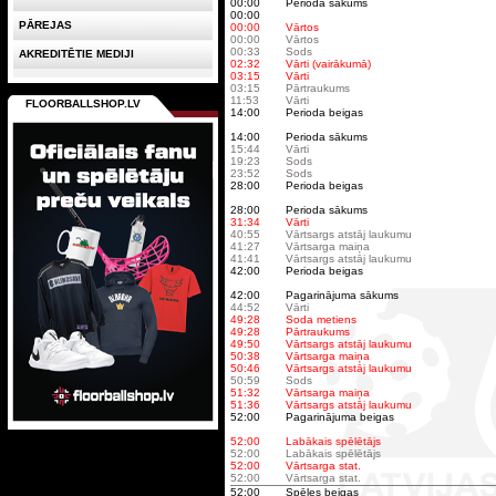
00:00
Perioda sākums
00:00
PĀREJAS
00:00
Vārtos
00:00
Vārtos
00:33
Sods
AKREDITĒTIE MEDIJI
02:32
Vārti (vairākumā)
03:15
Vārti
03:15
Pārtraukums
11:53
Vārti
FLOORBALLSHOP.LV
14:00
Perioda beigas
14:00
Perioda sākums
15:44
Vārti
19:23
Sods
23:52
Sods
28:00
Perioda beigas
28:00
Perioda sākums
31:34
Vārti
40:55
Vārtsargs atstāj laukumu
41:27
Vārtsarga maiņa
41:41
Vārtsargs atstāj laukumu
42:00
Perioda beigas
42:00
Pagarinājuma sākums
44:52
Vārti
49:28
Soda metiens
49:28
Pārtraukums
49:50
Vārtsargs atstāj laukumu
50:38
Vārtsarga maiņa
50:46
Vārtsargs atstāj laukumu
50:59
Sods
51:32
Vārtsarga maiņa
51:36
Vārtsargs atstāj laukumu
52:00
Pagarinājuma beigas
52:00
Labākais spēlētājs
52:00
Labākais spēlētājs
52:00
Vārtsarga stat.
52:00
Vārtsarga stat.
52:00
Spēles beigas