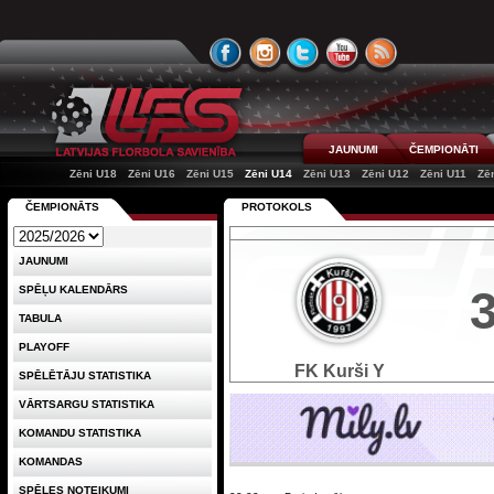
JAUNUMI
ČEMPIONĀTI
Zēni U18
Zēni U16
Zēni U15
Zēni U14
Zēni U13
Zēni U12
Zēni U11
Zē
ČEMPIONĀTS
PROTOKOLS
JAUNUMI
SPĒĻU KALENDĀRS
TABULA
PLAYOFF
FK Kurši Y
SPĒLĒTĀJU STATISTIKA
VĀRTSARGU STATISTIKA
KOMANDU STATISTIKA
KOMANDAS
SPĒLES NOTEIKUMI