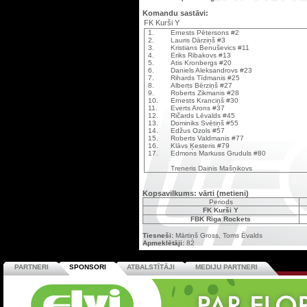
Komandu sastāvi:
FK Kurši Y
1.
Ernests Pētersons #2
2.
Lauris Dārziņš #3
3.
Kristians Benuševics #11
4.
Eriks Ribakovs #13
5.
Atis Kronbergs #20
6.
Daniels Aleksandrovs #23
7.
Rihards Tīdmanis #25
8.
Alberts Bērziņš #27
9.
Roberts Zikmanis #28
10.
Ernests Kranciņš #30
11.
Everts Arons #37
12.
Ričards Lēvalds #45
13.
Dominiks Svētiņš #55
14.
Edžus Ozols #57
15.
Roberts Valdmanis #77
16.
Klāvs Ķesteris #79
17.
Edmons Markuss Gruduls #80
Treneris Dainis Mašņikovs
Kopsavilkums: vārti (metieni)
Periods
FK Kurši Y
FBK Riga Rockets
Tiesneši:
Mārtiņš Gross, Toms Ēvalds
Apmeklētāji:
82
PARTNERI
SPONSORI
ATBALSTĪTĀJI
MEDIJU PARTNERI