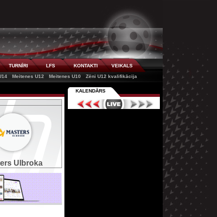
TURNĪRI
LFS
KONTAKTI
VEIKALS
U14
Meitenes U12
Meitenes U10
Zēni U12 kvalifikācija
KALENDĀRS
ers Ulbroka