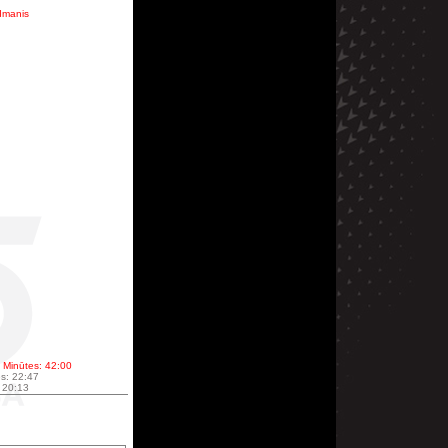
ldmanis
; Minūtes: 42:00
es: 22:47
: 20:13