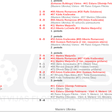
1. periods
(Ķekavas Bulldogs) Vārtos - #41 Eidans Džeimijs Fe
(Masters Ulbroka) Vārtos - #8 Raivo Edgars Pilickis
1 - 0
#86 Alberts Romanoss (#38 Ralfs Golubevs)
2 - 0
#87 Kārlis Kraševskis
(Masters Ulbroka) Vārtos - #37 Martins Oļševskis
3 - 0
#86 Alberts Romanoss (#50 Artūrs Kraševskis)
(Masters Ulbroka) 30 sekunžu pārtraukums
4 - 0
#11 Martins Marjuničs
5 - 0
#12 Alberts Ločmelis (#11 Martins Marjuničs)
1. periods
2. periods
6 - 0
#50 Artūrs Kraševskis (#86 Alberts Romanoss)
#44 Gustavs Reihmanis (2 min; nepareizs sitiens)
(Masters Ulbroka) Vārtos - #8 Raivo Edgars Pilickis
2. periods
3. periods
7 - 0
#11 Martins Marjuničs
8 - 0
#86 Alberts Romanoss (#87 Kārlis Kraševskis)
#11 Martins Marjuničs (2 min; nepareiza grūšana)
8 - 1
#60 Jānis Zemeskalns (#71 Olivers Šika)
8 - 2
#94 Renārs Grauze (#33 Kristers Dzērve)
#71 Olivers Šika (2 min; nepareiza grūšana)
9 - 2
#50 Artūrs Kraševskis (#44 Gustavs Reihmanis)
9 - 3
#7 Rihards Filips Bitins (#20 Toms Kurzemnieks)
9 - 4
#45 Krišs Trofimenko (#71 Olivers Šika)
3. periods
js
#41 Eidans Džeimijs Feldmanis
js
#71 Olivers Šika
#41 Eidans Džeimijs Feldmanis - Vārti: 4; Metieni: 18
#8 Raivo Edgars Pilickis - Vārti: 5; Metieni: 14; Minūt
#37 Martins Oļševskis - Vārti: 4; Metieni: 10; Minūtes
9 - 4
Masters Ulbroka