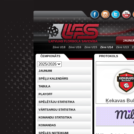
JAUNU
Zēni U18
Zēni U16
Zēni U15
Zēni U14
Zēni U13
Z
ČEMPIONĀTS
PROTOKOLS
JAUNUMI
SPĒĻU KALENDĀRS
TABULA
PLAYOFF
Ķekavas Bu
SPĒLĒTĀJU STATISTIKA
VĀRTSARGU STATISTIKA
KOMANDU STATISTIKA
KOMANDAS
SPĒLES NOTEIKUMI