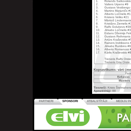
1.
Rolands Šatkovskis
2.
Valters Urpens #9
3.
Gustavs Vestbergs
4.
Martins Marjuničs #
5.
Alberts Ločmelis #
6.
Kristers Veliks #21
7.
Mārtiņš Lindermani
8.
Kristiāns Ziemelis #
9.
Ralfs Golubevs #38
10.
Jēkabs Ločmelis #
11.
Eidans Džeimijs Fe
12.
Gustavs Reihmanis
13.
Artūrs Kraševskis #
14.
Rainers Indriksons
15.
Jēkabs Rumbins #
16.
Alberts Romanoss 
17.
Kārlis Kraševskis #
Treneris Ralfs Orste
Treneris Gita Orste
Kopsavilkums: vārti (me
Peri
Ķekavas 
Masters
Tiesneši:
Krists Štelmahers
Apmeklētāji:
88
PARTNERI
SPONSORI
ATBALSTĪTĀJI
MEDIJU P