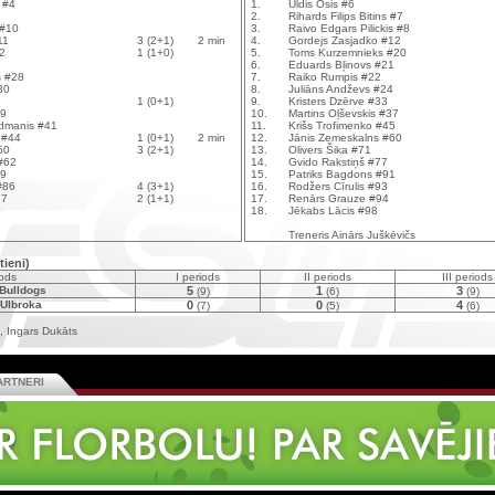
 #4
1.
Uldis Osis #6
2.
Rihards Filips Bitins #7
 #10
3.
Raivo Edgars Pilickis #8
11
3 (2+1)
2 min
4.
Gordejs Zasjadko #12
12
1 (1+0)
5.
Toms Kurzemnieks #20
6.
Eduards Bļinovs #21
s #28
7.
Raiko Rumpis #22
30
8.
Juliāns Andževs #24
1 (0+1)
9.
Kristers Dzērve #33
39
10.
Martins Oļševskis #37
ldmanis #41
11.
Krišs Trofimenko #45
 #44
1 (0+1)
2 min
12.
Jānis Zemeskalns #60
50
3 (2+1)
13.
Olivers Šika #71
 #62
14.
Gvido Rakstiņš #77
69
15.
Patriks Bagdons #91
#86
4 (3+1)
16.
Rodžers Cīrulis #93
87
2 (1+1)
17.
Renārs Grauze #94
18.
Jēkabs Lācis #98
Treneris Ainārs Juškēvičs
tieni)
ods
I periods
II periods
III periods
Bulldogs
5
1
3
(9)
(6)
(9)
 Ulbroka
0
0
4
(7)
(5)
(6)
, Ingars Dukāts
ARTNERI