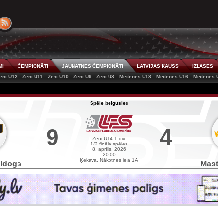
MI
ČEMPIONĀTI
JAUNATNES ČEMPIONĀTI
LATVIJAS KAUSS
IZLASES
ēni U12
Zēni U11
Zēni U10
Zēni U9
Zēni U8
Meitenes U18
Meitenes U16
Meitenes 
Spēle beigusies
9
4
Zēni U14 1.div.
1/2 fināla spēles
8. aprīlis, 2026
20:00
Ķekava, Nākotnes iela 1A
lldogs
Mast