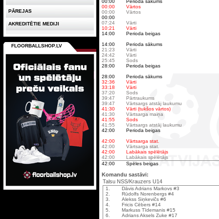
00:00
Perioda sākums
00:00
Vārtos
PĀREJAS
00:00
Vārtos
00:00
07:24
Vārti
AKREDITĒTIE MEDIJI
10:21
Vārti
14:00
Perioda beigas
14:00
Perioda sākums
FLOORBALLSHOP.LV
21:23
Vārti
24:42
Vārti
25:45
Sods
28:00
Perioda beigas
28:00
Perioda sākums
32:36
Vārti
33:18
Vārti
37:20
Sods
39:47
Pārtraukums
39:47
Vārtsargs atstāj laukumu
41:30
Vārti (tukšos vārtos)
41:30
Vārtsarga maiņa
41:55
Sods
41:55
Vārtsargs atstāj laukumu
42:00
Perioda beigas
42:00
Vārtsarga stat.
42:00
Vārtsarga stat.
42:00
Labākais spēlētājs
42:00
Labākais spēlētājs
42:00
Spēles beigas
Komandu sastāvi:
Talsu NSS/Krauzers U14
1.
Dāvis Adrians Markovs #3
2.
Rūdolfs Norenbergs #4
3.
Alekss Siņkevičs #6
4.
Fricis Cēbers #14
5.
Markuss Tīdemanis #15
6.
Adrians Aksels Zuke #17