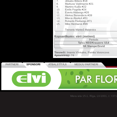
7.
Jēkabs Bitters #18
8.
Markuss Valdmanis #21
9.
Martins Kuļšs #22
10.
Emīls Fogelis #24
11.
Everts Alsbergs #26
12.
Alekss Reneslācis #39
13.
Mārcis Āboliņš #51
14.
Roberts Freibergs #71
15.
Miks Hermanis #96
Treneris Mārtiņš Maķevics
Kopsavilkums: vārti (metieni)
Periods
Talsu NSS/Krauzers U14
SK Slampe/Zevid
Tiesneši:
Imants Vīnkalns, Patriks Voroncovs
Apmeklētāji:
74
PARTNERI
SPONSORI
ATBALSTĪTĀJI
MEDIJU PARTNERI
Miera iela 15-1, Rīga, LV-1001, t: +37