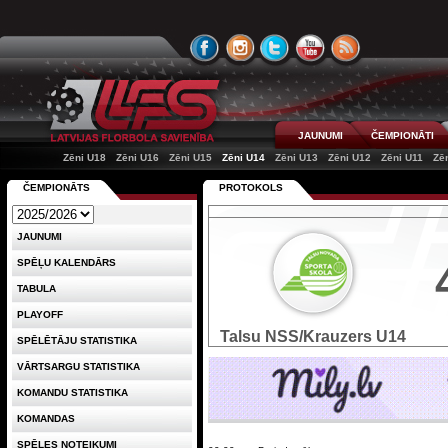
JAUNUMI
ČEMPIONĀTI
Zēni U18
Zēni U16
Zēni U15
Zēni U14
Zēni U13
Zēni U12
Zēni U11
Zē
ČEMPIONĀTS
PROTOKOLS
JAUNUMI
SPĒĻU KALENDĀRS
TABULA
PLAYOFF
Talsu NSS/Krauzers U14
SPĒLĒTĀJU STATISTIKA
VĀRTSARGU STATISTIKA
KOMANDU STATISTIKA
KOMANDAS
SPĒLES NOTEIKUMI