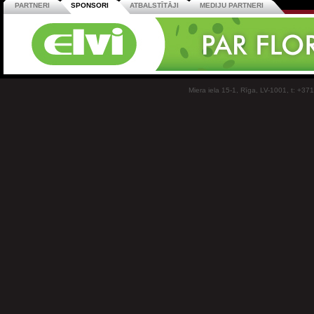
PARTNERI
SPONSORI
ATBALSTĪTĀJI
MEDIJU PARTNERI
Miera iela 15-1, Rīga, LV-1001, t: +37