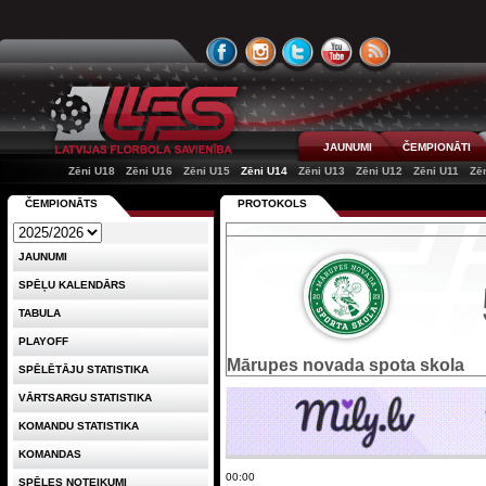
JAUNUMI
ČEMPIONĀTI
Zēni U18
Zēni U16
Zēni U15
Zēni U14
Zēni U13
Zēni U12
Zēni U11
Zē
ČEMPIONĀTS
PROTOKOLS
JAUNUMI
SPĒĻU KALENDĀRS
TABULA
PLAYOFF
Mārupes novada spota skola
SPĒLĒTĀJU STATISTIKA
VĀRTSARGU STATISTIKA
KOMANDU STATISTIKA
KOMANDAS
00:00
SPĒLES NOTEIKUMI