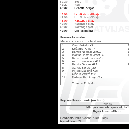
39:30
Sods
41:23
Vārti
42:00
Perioda beigas
42:00
Labākais spēlētājs
42:00
Labākais spēlētājs
42:00
Vārtsarga stat.
42:00
Vārtsarga stat.
42:00
Vārtsarga stat.
42:00
Spēles beigas
Komandu sastāvi:
Mārupes novada spota skola
1.
Otto Varkalis #5
2.
Krišjānis Pūķis #7
3.
Damirs Ņekrasovs #13
4.
Martins Tomaševics #14
5.
Normunds Jansons #17
6.
Arno Tomaševics #21
7.
Henrijs Barons #24
8.
Sandis Korps #25
9.
Miķelis Lauciņš #26
10.
Olivers Vaters #88
11.
Matiass Hercbergs #97
Treneris Jānis Goža
Kopsavilkums: vārti (metieni)
Periods
Mārupes novada spota skola
Rīgas Lauvas/Stars
Tiesneši:
Andis Kļaviņš, Ainis Lipiņš
Apmeklētāji:
29