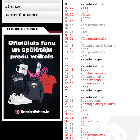
00:00
Perioda sākums
PĀREJAS
00:00
Sods
00:00
Sods
00:00
Vārtos
AKREDITĒTIE MEDIJI
00:00
Vārtos
04:10
Sods
04:17
Vārti (vairākumā)
07:43
Vārti
FLOORBALLSHOP.LV
08:04
Vārti
08:15
Sods
08:51
Vārti (mazākumā)
09:53
Vārti
12:43
Vārtsargs atstāj laukumu
12:59
Sods
13:21
Vārti (vairākumā)
13:39
Vārti
14:00
Perioda beigas
14:00
Perioda sākums
16:43
Sods
17:33
Vārti (mazākumā)
21:49
Vārtsarga maiņa
22:11
Soda metiens
26:33
Komandas sods
27:50
Sods
28:00
Perioda beigas
28:00
Perioda sākums
29:08
Soda metiens
29:22
Vārtsargs atstāj laukumu
29:30
Sods
29:51
Vārti
30:10
Sods
32:36
Vārti
32:36
Pārtraukums
34:04
Vārti
35:44
Vārti
36:44
Sods
36:48
Vārti (vairākumā)
39:21
Sods