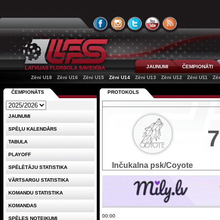
JAUNUMI
ČEMPIONĀTI
Zēni U18
Zēni U16
Zēni U15
Zēni U14
Zēni U13
Zēni U12
Zēni U11
Zē
ČEMPIONĀTS
PROTOKOLS
JAUNUMI
7
SPĒĻU KALENDĀRS
TABULA
PLAYOFF
Inčukalna psk/Coyote
SPĒLĒTĀJU STATISTIKA
VĀRTSARGU STATISTIKA
KOMANDU STATISTIKA
KOMANDAS
00:00
SPĒLES NOTEIKUMI