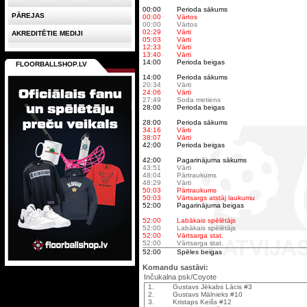
00:00
Perioda sākums
PĀREJAS
00:00
Vārtos
00:00
Vārtos
02:29
Vārti
AKREDITĒTIE MEDIJI
05:03
Vārti
12:33
Vārti
13:40
Vārti
14:00
Perioda beigas
FLOORBALLSHOP.LV
14:00
Perioda sākums
20:34
Vārti
24:06
Vārti
27:49
Soda metiens
28:00
Perioda beigas
28:00
Perioda sākums
34:16
Vārti
38:07
Vārti
42:00
Perioda beigas
42:00
Pagarinājuma sākums
43:51
Vārti
48:04
Pārtraukums
48:29
Vārti
50:03
Pārtraukums
50:03
Vārtsargs atstāj laukumu
52:00
Pagarinājuma beigas
52:00
Labākais spēlētājs
52:00
Labākais spēlētājs
52:00
Vārtsarga stat.
52:00
Vārtsarga stat.
52:00
Spēles beigas
Komandu sastāvi:
Inčukalna psk/Coyote
1.
Gustavs Jēkabs Lācis #3
2.
Gustavs Mālnieks #10
3.
Kristaps Keišs #12