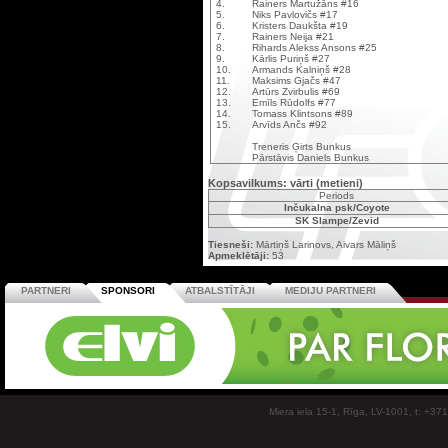
4.
Rainers Martužāns #16
5.
Niks Pavlovičs #17
6.
Kristers Daukšta #19
7.
Rainers Neija #21
8.
Rihards Alekss Ansons #25
9.
Kārlis Puriņš #27
10.
Armands Kalniņš #28
11.
Maksims Gjačs #47
12.
Artūrs Zvirbulis #69
13.
Emīls Rūdolfs #77
14.
Tomass Klintsons #89
15.
Arvīds Ančs #92
Treneris Ģirts Bunkus
Pārstāvis Daniels Bunkus
Kopsavilkums: vārti (metieni)
Periods
Inčukalna psk/Coyote
SK Slampe/Zevid
Tiesneši:
Mārtiņš Larinovs, Aivars Māliņš
Apmeklētāji:
53
PARTNERI
SPONSORI
ATBALSTĪTĀJI
MEDIJU PARTNERI
Miera iela 15-1, Rīga, LV-1001, t: +37