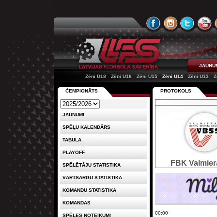
JAUNU
Zēni U18
Zēni U16
Zēni U15
Zēni U14
Zēni U13
Z
ČEMPIONĀTS
PROTOKOLS
JAUNUMI
SPĒĻU KALENDĀRS
TABULA
PLAYOFF
FBK Valmie
SPĒLĒTĀJU STATISTIKA
VĀRTSARGU STATISTIKA
KOMANDU STATISTIKA
KOMANDAS
00:00
SPĒLES NOTEIKUMI