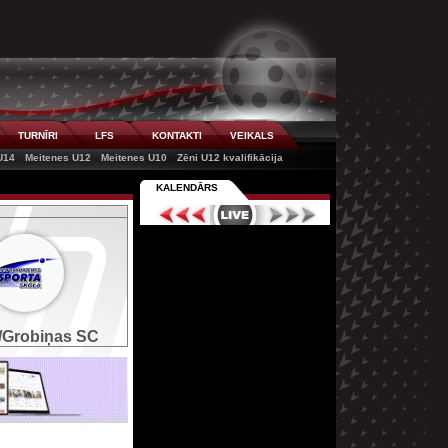
TURNĪRI
LFS
KONTAKTI
VEIKALS
U14
Meitenes U12
Meitenes U10
Zēni U12 kvalifikācija
KALENDĀRS
Grobiņas SC