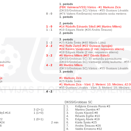
1. periods
(FBK Valmiera/VSS) Vārtos - #1 Markuss Zicis
(DKSS/Grobiņas SC) Vārtos - #55 Gustavs Lēvalds
0 - 0
(#74 Valters Kreišmanis) nerealizēts soda metiens
1. periods
2. periods
1 - 0
#14 Rūdolfs Edvards Siliņš (#6 Martins Millers)
1 - 1
#19 Edgars Ābele (#26 Andris Štrauss)
2. periods
3. periods
1 - 2
#25 Kārlis Šmits (#40 Mārcis Lūks)
2 - 2
#62 Rolfs Zariņš (#22 Gustavs Sproģis)
#24 Kevins Vasiļevskis (2 min; nepareizs sitiens)
#19 Edgars Ābele (2 min; nepareizs sitiens)
3 - 2
#6 Martins Millers (#67 Dāvids Bāliņš)
(DKSS/Grobiņas SC) 30 sekunžu pārtraukums
 laukumu
(DKSS/Grobiņas SC) Vārtsargs atstāj laukumu - #55
os)
4 - 2
#6 Martins Millers
(DKSS/Grobiņas SC) Vārtos - #55 Gustavs Lēvalds
3. periods
js
#1 Markuss Zicis
js
#25 Kārlis Šmits
#1 Markuss Zicis - Vārti: 2; Metieni: 10; Minūtes: 42:
#55 Gustavs Lēvalds - Vārti: 3; Metieni: 18; Minūtes:
4 - 2
DKSS/Grobiņas SC
1.
Krišjānis Ernests Ronis #3
3 (2+1)
2.
Martins Dambis #7
liņš #14
1 (1+0)
3.
Gusts Kļaviņš #8
4.
Ričards Eglīte #10
22
1 (0+1)
5.
Edgars Ābele #19
 #24
2 min
6.
Kārlis Šmits #25
26
7.
Andris Štrauss #26
8.
Valdis Ernstons #32