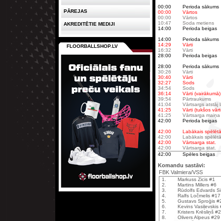
00:00
Perioda sākums
PĀREJAS
00:00
Vārtos
00:00
Vārtos
10:47
Soda metiens
AKREDITĒTIE MEDIJI
14:00
Perioda beigas
14:00
Perioda sākums
14:29
Vārti
FLOORBALLSHOP.LV
16:32
Vārti
28:00
Perioda beigas
28:00
Perioda sākums
30:26
Vārti
30:40
Vārti
32:27
Sods
34:54
Sods
36:14
Vārti (vairākumā)
39:54
Pārtraukums
41:04
Vārtsargs atstāj
41:25
Vārti (tukšos vārt
41:25
Vārtsarga maiņa
42:00
Perioda beigas
42:00
Labākais spēlētā
42:00
Labākais spēlētā
42:00
Vārtsarga stat.
42:00
Vārtsarga stat.
42:00
Spēles beigas
Komandu sastāvi:
FBK Valmiera/VSS
1.
Markuss Zicis #1
2.
Martins Millers #6
3.
Rūdolfs Edvards Si
4.
Ralfs Ločmelis #17
5.
Gustavs Sproģis #
6.
Kevins Vasiļevskis
7.
Kristers Krēsliņš #
8.
Olivers Alpeus #29