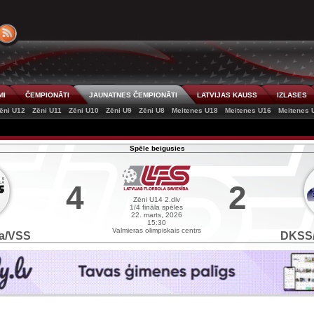
MI
ČEMPIONĀTI
JAUNATNES ČEMPIONĀTI
LATVIJAS KAUSS
IZLASES
ēni U12
Zēni U11
Zēni U10
Zēni U9
Zēni U8
Meitenes U18
Meitenes U16
Meitenes 
Spēle beigusies
4
2
Zēni U14 2.div
1/4 fināla spēles
22. marts, 2026
15:30
Valmieras olimpiskais centrs
ra/VSS
DKSS/