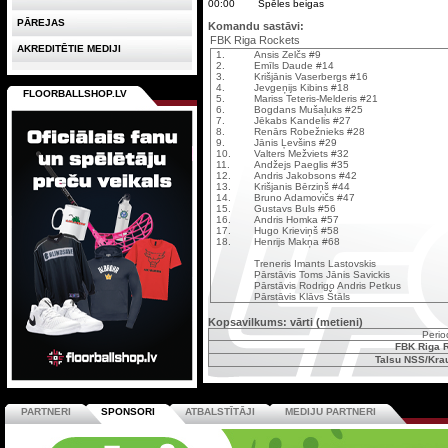
00:00
Spēles beigas
PĀREJAS
Komandu sastāvi:
FBK Riga Rockets
AKREDITĒTIE MEDIJI
1.
Ansis Zelčs #9
2.
Emīls Daude #14
3.
Krišjānis Vaserbergs #16
4.
Jevgeņijs Kibins #18
FLOORBALLSHOP.LV
5.
Mariss Teteris-Melderis #21
6.
Bogdans Mušaļuks #25
7.
Jēkabs Kandelis #27
8.
Renārs Robežnieks #28
9.
Jānis Ļevšins #29
10.
Valters Mežviets #32
11.
Andžejs Paeglis #35
12.
Andris Jakobsons #42
13.
Krišjanis Bērziņš #44
14.
Bruno Adamovičs #47
15.
Gustavs Buls #56
16.
Andris Homka #57
17.
Hugo Krieviņš #58
18.
Henrijs Makņa #68
Treneris Imants Lastovskis
Pārstāvis Toms Jānis Savickis
Pārstāvis Rodrigo Andris Petkus
Pārstāvis Klāvs Štāls
Kopsavilkums: vārti (metieni)
Perio
FBK Riga 
Talsu NSS/Kra
PARTNERI
SPONSORI
ATBALSTĪTĀJI
MEDIJU PARTNERI