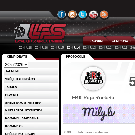
JAUNUMI
ČEMPIONĀTI
Zēni U18
Zēni U16
Zēni U15
Zēni U14
Zēni U13
Zēni U12
Zēni U11
Zē
ČEMPIONĀTS
PROTOKOLS
JAUNUMI
SPĒĻU KALENDĀRS
TABULA
PLAYOFF
FBK Riga Rockets
SPĒLĒTĀJU STATISTIKA
VĀRTSARGU STATISTIKA
KOMANDU STATISTIKA
KOMANDAS
00:00
Tehniskais zaudējums
SPĒLES NOTEIKUMI