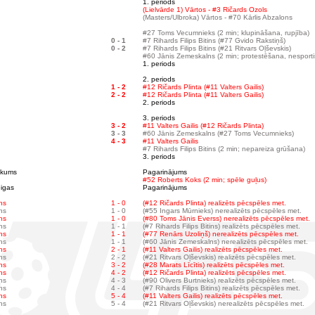
1. periods
(Lielvārde 1) Vārtos - #3 Ričards Ozols
(Masters/Ulbroka) Vārtos - #70 Kārlis Abzalons
#27 Toms Vecumnieks (2 min; klupināšana, rupjība)
0 - 1
#7 Rihards Filips Bitins (#77 Gvido Rakstiņš)
0 - 2
#7 Rihards Filips Bitins (#21 Ritvars Oļševskis)
#60 Jānis Zemeskalns (2 min; protestēšana, nesport
1. periods
2. periods
1 - 2
#12 Ričards Plinta (#11 Valters Gailis)
2 - 2
#12 Ričards Plinta (#11 Valters Gailis)
2. periods
3. periods
3 - 2
#11 Valters Gailis (#12 Ričards Plinta)
3 - 3
#60 Jānis Zemeskalns (#27 Toms Vecumnieks)
4 - 3
#11 Valters Gailis
#7 Rihards Filips Bitins (2 min; nepareiza grūšana)
3. periods
ākums
Pagarinājums
#52 Roberts Koks (2 min; spēle guļus)
igas
Pagarinājums
ns
1 - 0
(#12 Ričards Plinta) realizēts pēcspēles met.
ns
1 - 0
(#55 Ingars Mūrnieks) nerealizēts pēcspēles met.
ns
1 - 0
(#80 Toms Jānis Everss) nerealizēts pēcspēles met.
ns
1 - 1
(#7 Rihards Filips Bitins) realizēts pēcspēles met.
ns
1 - 1
(#77 Renārs Uzoliņš) nerealizēts pēcspēles met.
ns
1 - 1
(#60 Jānis Zemeskalns) nerealizēts pēcspēles met.
ns
2 - 1
(#11 Valters Gailis) realizēts pēcspēles met.
ns
2 - 2
(#21 Ritvars Oļševskis) realizēts pēcspēles met.
ns
3 - 2
(#28 Marats Līcītis) realizēts pēcspēles met.
ns
4 - 2
(#12 Ričards Plinta) realizēts pēcspēles met.
ns
4 - 3
(#90 Olivers Burtnieks) realizēts pēcspēles met.
ns
4 - 4
(#7 Rihards Filips Bitins) realizēts pēcspēles met.
ns
5 - 4
(#11 Valters Gailis) realizēts pēcspēles met.
ns
5 - 4
(#21 Ritvars Oļševskis) nerealizēts pēcspēles met.