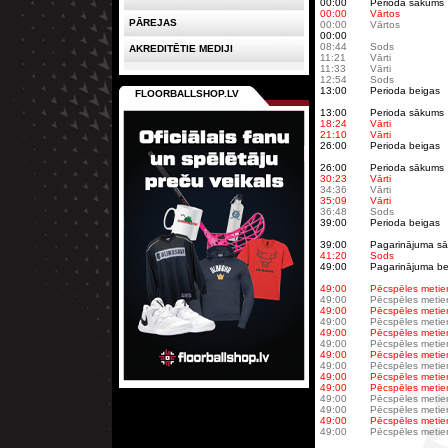
00:00
Perioda sākums
00:00
Vārtos
PĀREJAS
00:00
Vārtos
00:00
08:44
Sods
AKREDITĒTIE MEDIJI
11:21
Vārti
11:33
Vārti
12:54
Sods
13:00
Perioda beigas
FLOORBALLSHOP.LV
13:00
Perioda sākums
18:24
Vārti
21:10
Vārti
26:00
Perioda beigas
26:00
Perioda sākums
30:23
Vārti
34:36
Vārti
35:09
Vārti
36:48
Sods
39:00
Perioda beigas
39:00
Pagarinājuma s
41:20
Sods
49:00
Pagarinājuma be
49:00
Pēcspēles metie
49:00
Pēcspēles metie
49:00
Pēcspēles metie
49:00
Pēcspēles metie
49:00
Pēcspēles metie
49:00
Pēcspēles metie
49:00
Pēcspēles metie
49:00
Pēcspēles metie
49:00
Pēcspēles metie
49:00
Pēcspēles metie
49:00
Pēcspēles metie
49:00
Pēcspēles metie
49:00
Pēcspēles metie
49:00
Pēcspēles metie