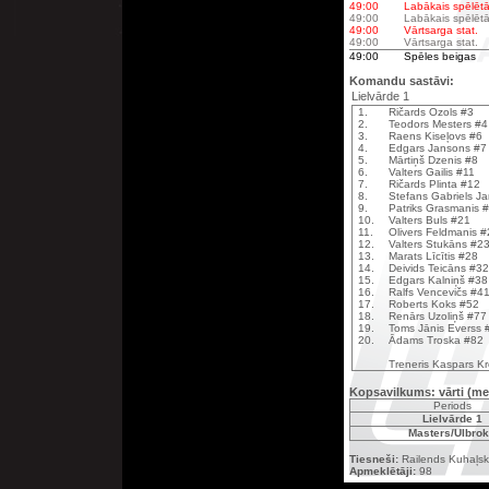
49:00
Labākais spēlētā
49:00
Labākais spēlētā
49:00
Vārtsarga stat.
49:00
Vārtsarga stat.
49:00
Spēles beigas
Komandu sastāvi:
Lielvārde 1
1.
Ričards Ozols #3
2.
Teodors Mesters #4
3.
Raens Kiseļovs #6
4.
Edgars Jansons #7
5.
Mārtiņš Dzenis #8
6.
Valters Gailis #11
7.
Ričards Plinta #12
8.
Stefans Gabriels J
9.
Patriks Grasmanis 
10.
Valters Buls #21
11.
Olivers Feldmanis 
12.
Valters Stukāns #2
13.
Marats Līcītis #28
14.
Deivids Teicāns #32
15.
Edgars Kalniņš #38
16.
Ralfs Vencevičs #4
17.
Roberts Koks #52
18.
Renārs Uzoliņš #77
19.
Toms Jānis Everss 
20.
Ādams Troska #82
Treneris Kaspars K
Kopsavilkums: vārti (me
Periods
Lielvārde 1
Masters/Ulbro
Tiesneši:
Railends Kuhaļski
Apmeklētāji:
98