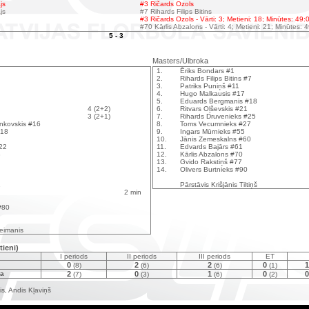
js
#3 Ričards Ozols
js
#7 Rihards Filips Bitins
#3 Ričards Ozols - Vārti: 3; Metieni: 18; Minūtes: 49:
#70 Kārlis Abzalons - Vārti: 4; Metieni: 21; Minūtes: 
5 - 3
Masters/Ulbroka
1.
Ēriks Bondars #1
2.
Rihards Filips Bitins #7
3.
Patriks Puniņš #11
4.
Hugo Malkausis #17
5.
Eduards Bergmanis #18
4 (2+2)
6.
Ritvars Oļševskis #21
3 (2+1)
7.
Rihards Druvenieks #25
ankovskis #16
8.
Toms Vecumnieks #27
#18
9.
Ingars Mūrnieks #55
10.
Jānis Zemeskalns #60
#22
11.
Edvards Bajārs #61
3
12.
Kārlis Abzalons #70
13.
Gvido Rakstiņš #77
14.
Olivers Burtnieks #90
1
Pārstāvis Krišjānis Tiltiņš
2 min
#80
reimanis
tieni)
I periods
II periods
III periods
ET
0
2
2
0
1
(8)
(6)
(6)
(1)
ka
2
0
1
0
0
(7)
(3)
(6)
(2)
s, Andis Kļaviņš