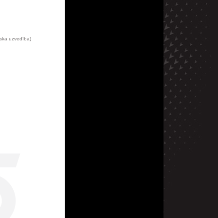
iska uzvedība)