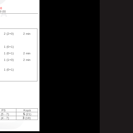
00
49:00
2 (2+0)
2 min
1 (0+1)
1 (0+1)
2 min
1 (1+0)
2 min
1 (0+1)
PS
Kopā
5
(5 - 7)
(21)
3
(4 - 7)
(18)