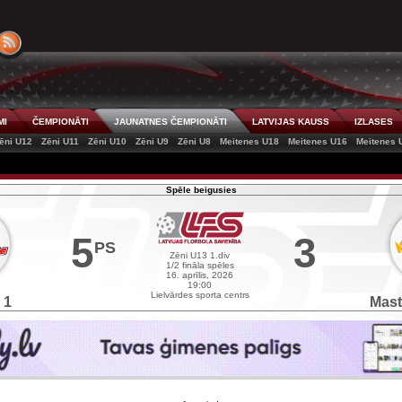
MI
ČEMPIONĀTI
JAUNATNES ČEMPIONĀTI
LATVIJAS KAUSS
IZLASES
ēni U12
Zēni U11
Zēni U10
Zēni U9
Zēni U8
Meitenes U18
Meitenes U16
Meitenes 
Spēle beigusies
5
3
PS
Zēni U13 1.div
1/2 fināla spēles
16. aprīlis, 2026
19:00
Lielvārdes sporta centrs
 1
Mast