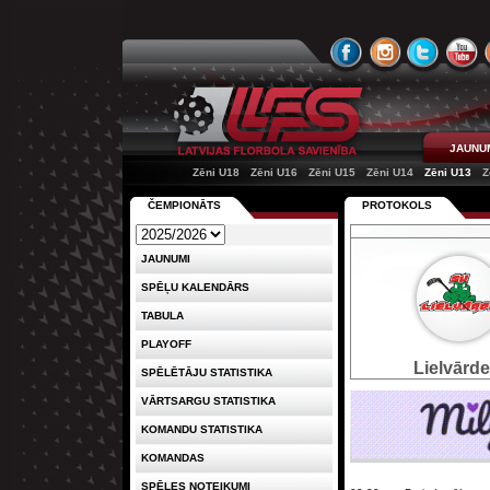
JAUNU
Zēni U18
Zēni U16
Zēni U15
Zēni U14
Zēni U13
Z
ČEMPIONĀTS
PROTOKOLS
JAUNUMI
SPĒĻU KALENDĀRS
TABULA
PLAYOFF
Lielvārde
SPĒLĒTĀJU STATISTIKA
VĀRTSARGU STATISTIKA
KOMANDU STATISTIKA
KOMANDAS
SPĒLES NOTEIKUMI