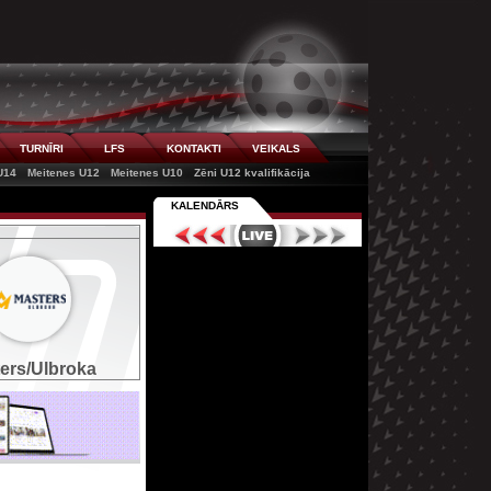
TURNĪRI
LFS
KONTAKTI
VEIKALS
U14
Meitenes U12
Meitenes U10
Zēni U12 kvalifikācija
KALENDĀRS
ers/Ulbroka