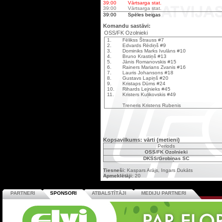
39:00
Vārtsarga stat.
39:00
Vārtsarga stat.
39:00
Spēles beigas
Komandu sastāvi:
OSS/FK Ozolnieki
1.
Fēlikss Štrauss #7
2.
Edvards Rēdiņš #9
3.
Dominiks Marks Ivulāns #10
4.
Bruno Krastiņš #13
5.
Jānis Romanovskis #15
6.
Rainers Marians Zvanis #16
7.
Lauris Johansons #18
8.
Gustavs Lapiņš #20
9.
Kristaps Dūms #24
10.
Rihards Lejnieks #45
11.
Kristers Kuļikovskis #49
Treneris Kristens Rubenis
Kopsavilkums: vārti (metieni)
Periods
OSS/FK Ozolnieki
DKSS/Grobiņas SC
Tiesneši:
Kaspars Arājs, Ingars Dukāts
Apmeklētāji:
20
PARTNERI
SPONSORI
ATBALSTĪTĀJI
MEDIJU PARTNERI