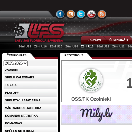
JAUNUMI
ČEMPIONĀTI
Zēni U18
Zēni U16
Zēni U15
Zēni U14
Zēni U13
Zēni U12
Zēni U11
Zē
ČEMPIONĀTS
PROTOKOLS
JAUNUMI
SPĒĻU KALENDĀRS
TABULA
PLAYOFF
OSS/FK Ozolnieki
SPĒLĒTĀJU STATISTIKA
VĀRTSARGU STATISTIKA
KOMANDU STATISTIKA
KOMANDAS
SPĒLES NOTEIKUMI