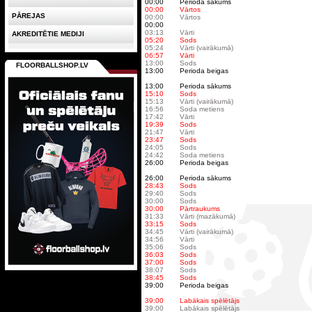
00:00
Perioda sākums
00:00
Vārtos
PĀREJAS
00:00
Vārtos
00:00
03:13
Vārti
AKREDITĒTIE MEDIJI
05:20
Sods
05:24
Vārti (vairākumā)
06:57
Vārti
13:00
Sods
FLOORBALLSHOP.LV
13:00
Perioda beigas
13:00
Perioda sākums
15:10
Sods
15:13
Vārti (vairākumā)
16:56
Soda metiens
17:42
Vārti
19:39
Sods
21:47
Vārti
23:47
Sods
24:05
Sods
24:42
Soda metiens
26:00
Perioda beigas
26:00
Perioda sākums
28:43
Sods
29:40
Sods
30:00
Sods
30:00
Pārtraukums
31:33
Vārti (mazākumā)
33:15
Sods
34:45
Vārti (vairākumā)
34:56
Vārti
35:06
Sods
36:03
Sods
37:00
Sods
38:07
Sods
38:45
Sods
39:00
Perioda beigas
39:00
Labākais spēlētājs
39:00
Labākais spēlētājs