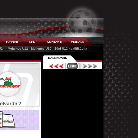
TURNĪRI
LFS
KONTAKTI
VEIKALS
U14
Meitenes U12
Meitenes U10
Zēni U12 kvalifikācija
KALENDĀRS
ielvārde 2