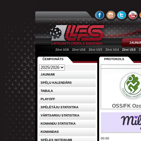
JAUNU
Zēni U18
Zēni U16
Zēni U15
Zēni U14
Zēni U13
Z
ČEMPIONĀTS
PROTOKOLS
JAUNUMI
SPĒĻU KALENDĀRS
TABULA
PLAYOFF
OSS/FK Ozol
SPĒLĒTĀJU STATISTIKA
VĀRTSARGU STATISTIKA
KOMANDU STATISTIKA
KOMANDAS
00:00
SPĒLES NOTEIKUMI