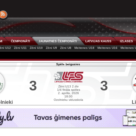
MI
ČEMPIONĀTI
JAUNATNES ČEMPIONĀTI
LATVIJAS KAUSS
IZLASES
ēni U12
Zēni U11
Zēni U10
Zēni U9
Zēni U8
Meitenes U18
Meitenes U16
Meitenes 
Spēle beigusies
3
3
Zēni U13 2.div
1/4 fināla spēles
2. aprīlis, 2026
18:00
Ozolnieku vidusskola
nieki
L