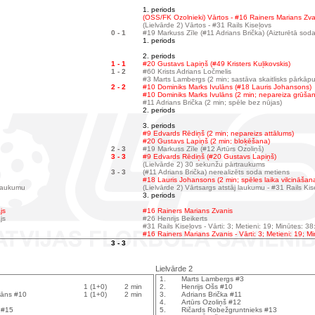
1. periods
(OSS/FK Ozolnieki) Vārtos - #16 Rainers Marians Zva
(Lielvārde 2) Vārtos - #31 Rails Kiseļovs
0 - 1
#19 Markuss Zīle (#11 Adrians Brička) (Aizturētā soda
1. periods
2. periods
1 - 1
#20 Gustavs Lapiņš (#49 Kristers Kuļikovskis)
1 - 2
#60 Krists Adrians Ločmelis
#3 Marts Lambergs (2 min; sastāva skaitlisks pārkāp
2 - 2
#10 Dominiks Marks Ivulāns (#18 Lauris Johansons)
#10 Dominiks Marks Ivulāns (2 min; nepareiza grūša
#11 Adrians Brička (2 min; spēle bez nūjas)
2. periods
3. periods
#9 Edvards Rēdiņš (2 min; nepareizs attālums)
#20 Gustavs Lapiņš (2 min; bloķēšana)
2 - 3
#19 Markuss Zīle (#12 Artūrs Ozoliņš)
3 - 3
#9 Edvards Rēdiņš (#20 Gustavs Lapiņš)
(Lielvārde 2) 30 sekunžu pārtraukums
3 - 3
(#11 Adrians Brička) nerealizēts soda metiens
#18 Lauris Johansons (2 min; spēles laika vilcināšan
 laukumu
(Lielvārde 2) Vārtsargs atstāj laukumu - #31 Rails Kis
3. periods
js
#16 Rainers Marians Zvanis
js
#26 Henrijs Beikerts
#31 Rails Kiseļovs - Vārti: 3; Metieni: 19; Minūtes: 38
#16 Rainers Marians Zvanis - Vārti: 3; Metieni: 19; M
3 - 3
Lielvārde 2
1.
Marts Lambergs #3
1 (1+0)
2 min
2.
Henrijs Ošs #10
lāns #10
1 (1+0)
2 min
3.
Adrians Brička #11
4.
Artūrs Ozoliņš #12
 #15
5.
Ričards Robežgruntnieks #13