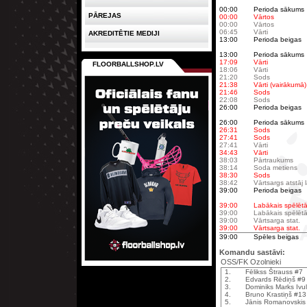
00:00
Perioda sākums
PĀREJAS
00:00
Vārtos
00:00
Vārtos
06:45
Vārti
AKREDITĒTIE MEDIJI
13:00
Perioda beigas
13:00
Perioda sākums
17:09
Vārti
FLOORBALLSHOP.LV
18:06
Vārti
21:20
Sods
21:38
Vārti (vairākumā)
21:46
Sods
22:08
Sods
26:00
Perioda beigas
26:00
Perioda sākums
26:31
Sods
27:41
Sods
27:41
Vārti
34:43
Vārti
38:03
Pārtraukums
38:14
Soda metiens
38:30
Sods
38:42
Vārtsargs atstāj
39:00
Perioda beigas
39:00
Labākais spēlētā
39:00
Labākais spēlētā
39:00
Vārtsarga stat.
39:00
Vārtsarga stat.
39:00
Spēles beigas
Komandu sastāvi:
OSS/FK Ozolnieki
1.
Fēlikss Štrauss #7
2.
Edvards Rēdiņš #9
3.
Dominiks Marks Ivu
4.
Bruno Krastiņš #13
5.
Jānis Romanovskis