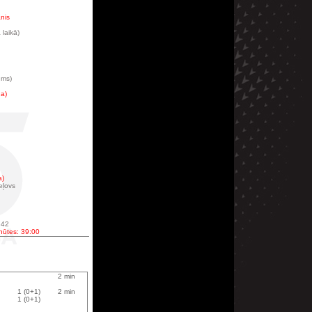
nis
 laikā)
ums)
na)
a)
eļovs
:42
inūtes: 39:00
2 min
1 (0+1)
2 min
1 (0+1)