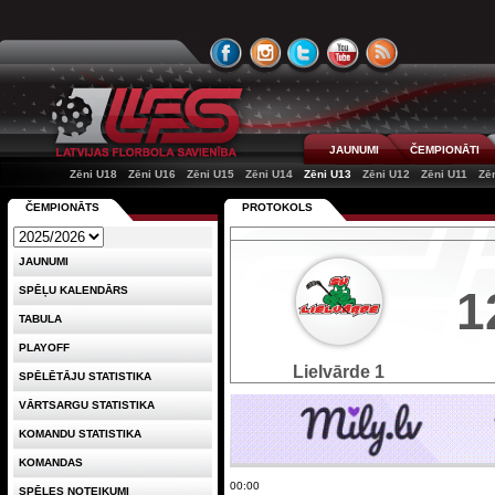
JAUNUMI
ČEMPIONĀTI
Zēni U18
Zēni U16
Zēni U15
Zēni U14
Zēni U13
Zēni U12
Zēni U11
Zē
ČEMPIONĀTS
PROTOKOLS
JAUNUMI
1
SPĒĻU KALENDĀRS
TABULA
PLAYOFF
Lielvārde 1
SPĒLĒTĀJU STATISTIKA
VĀRTSARGU STATISTIKA
KOMANDU STATISTIKA
KOMANDAS
00:00
SPĒLES NOTEIKUMI