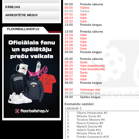
00:00
Perioda sākums
PĀREJAS
00:00
Vārtos
00:00
Vārtos
07:51
Vārti
AKREDITĒTIE MEDIJI
09:23
Vārti
12:22
Vārti
13:00
Perioda beigas
FLOORBALLSHOP.LV
13:00
Perioda sākums
13:19
Vārti
17:56
Vārti
19:20
Vārti
21:09
Vārti
23:23
Vārti
26:00
Perioda beigas
26:00
Perioda sākums
29:35
Sods
30:15
Vārti (mazākumā)
30:39
Vārti (mazākumā)
35:22
Sods
38:17
Vārti
38:55
Vārti
39:00
Perioda beigas
39:00
Vārtsarga stat.
39:00
Vārtsarga stat.
39:00
Spēles beigas
Komandu sastāvi:
Lielvārde 1
1.
Olivers Hmeļevskis #2
2.
Ričards Ozols #3
3.
Teodors Mesters #4
4.
Raens Kiseļovs #6
5.
Mārtiņš Dzenis #8
6.
Valters Gailis #11
7.
Ričards Plinta #12
8.
Patriks Grasmanis #18