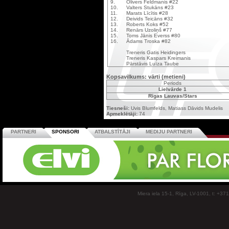
9.
Olivers Feldmanis #22
10.
Valters Stukāns #23
11.
Marats Līcītis #28
12.
Deivids Teicāns #32
13.
Roberts Koks #52
14.
Renārs Uzoliņš #77
15.
Toms Jānis Everss #80
16.
Ādams Troska #82
Treneris Gatis Heidingers
Treneris Kaspars Kreimanis
Pārstāvis Luīza Taube
Kopsavilkums: vārti (metieni)
Periods
Lielvārde 1
Rīgas Lauvas/Stars
Tiesneši:
Uvis Blumfelds, Matiass Dāvids Mudelis
Apmeklētāji:
74
PARTNERI
SPONSORI
ATBALSTĪTĀJI
MEDIJU PARTNERI
Miera iela 15-1, Rīga, LV-1001, t: +37