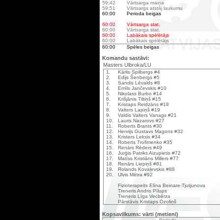
59:42
Vārtsarga maiņa
59:51
Vārtsargs atstāj laukumu
60:00
Perioda beigas
60:00
Vārtsarga stat.
60:00
Vārtsarga stat.
60:00
Labākais spēlētājs
60:00
Labākais spēlētājs
60:00
Spēles beigas
Komandu sastāvi:
Masters Ulbroka/LU
1.
Kārlis Spilbergs #4
2.
Edijs Šenbergs #5
3.
Sandis Lēvalds #8
4.
Emīls Jančevskis #10
5.
Nikolass Burbo #14
6.
Krišjānis Tiltiņš #15
7.
Kristaps Reidzāns #18
8.
Valters Lapiņš #19
9.
Valdis Valters Vanags #21
10.
Lauris Nazarovs #27
11.
Roberts Brants #30
12.
Henrijs Gustavs Magons #32
13.
Kristers Leksis #34
14.
Roberts Trofimenko #35
15.
Renārs Rēders #49
16.
Jurģis Patriks Aizupietis #72
17.
Matīss Kristiāns Millers #77
18.
Renārs Liepiņš #81
19.
Rolands Kovaļevskis #88
20.
Ulvis Mētra #92
Fizioterapeits Elīna Beinare-Tjutjunova
Treneris Andris Pīlups
Treneris Līga Vecbērza
Pārstāvis Kristaps Ozoliņš
Kopsavilkums: vārti (metieni)