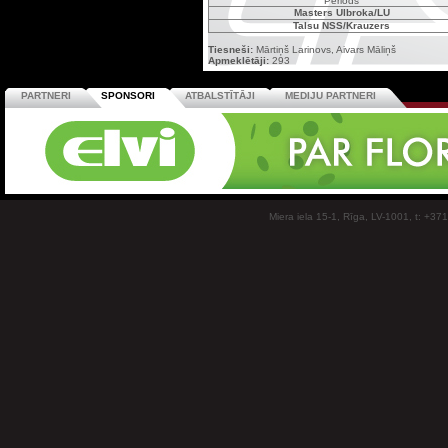
Periods
Masters Ulbroka/LU
Talsu NSS/Krauzers
Tiesneši:
Mārtiņš Larinovs, Aivars Māliņš
Apmeklētāji:
293
PARTNERI
SPONSORI
ATBALSTĪTĀJI
MEDIJU PARTNERI
Miera iela 15-1, Rīga, LV-1001, t: +37