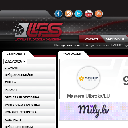
JAUNUMI
ČEMPIONĀTI
Elvi līga vīriešiem
Elvi līga sievietēm
LAT-EST līg
ČEMPIONĀTS
PROTOKOLS
JAUNUMI
SPĒĻU KALENDĀRS
TABULA
PLAYOFF
Masters Ulbroka/LU
SPĒLĒTĀJU STATISTIKA
VĀRTSARGU STATISTIKA
KOMANDU STATISTIKA
KOMANDAS
SPĒLES NOTEIKUMI