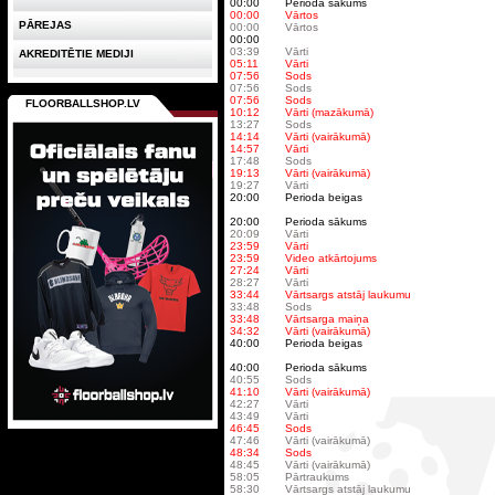
00:00
Perioda sākums
00:00
Vārtos
PĀREJAS
00:00
Vārtos
00:00
03:39
Vārti
AKREDITĒTIE MEDIJI
05:11
Vārti
07:56
Sods
07:56
Sods
07:56
Sods
FLOORBALLSHOP.LV
10:12
Vārti (mazākumā)
13:27
Sods
14:14
Vārti (vairākumā)
14:57
Vārti
17:48
Sods
19:13
Vārti (vairākumā)
19:27
Vārti
20:00
Perioda beigas
20:00
Perioda sākums
20:09
Vārti
23:59
Vārti
23:59
Video atkārtojums
27:24
Vārti
28:27
Vārti
33:44
Vārtsargs atstāj laukumu
33:48
Sods
33:48
Vārtsarga maiņa
34:32
Vārti (vairākumā)
40:00
Perioda beigas
40:00
Perioda sākums
40:55
Sods
41:10
Vārti (vairākumā)
42:27
Vārti
43:49
Vārti
46:45
Sods
47:46
Vārti (vairākumā)
48:34
Sods
48:45
Vārti (vairākumā)
58:05
Pārtraukums
58:30
Vārtsargs atstāj laukumu