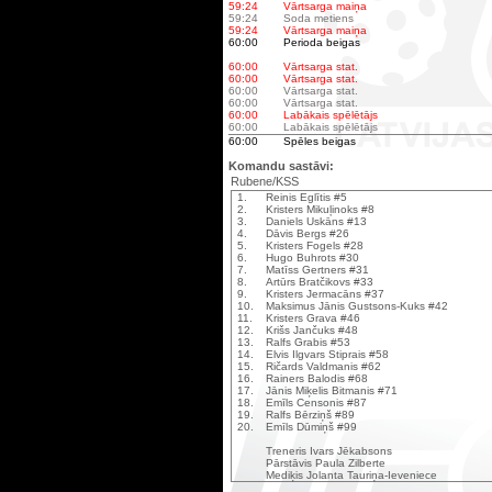
59:24
Vārtsarga maiņa
59:24
Soda metiens
59:24
Vārtsarga maiņa
60:00
Perioda beigas
60:00
Vārtsarga stat.
60:00
Vārtsarga stat.
60:00
Vārtsarga stat.
60:00
Vārtsarga stat.
60:00
Labākais spēlētājs
60:00
Labākais spēlētājs
60:00
Spēles beigas
Komandu sastāvi:
Rubene/KSS
1.
Reinis Eglītis #5
2.
Kristers Mikuļinoks #8
3.
Daniels Uskāns #13
4.
Dāvis Bergs #26
5.
Kristers Fogels #28
6.
Hugo Buhrots #30
7.
Matīss Gertners #31
8.
Artūrs Bratčikovs #33
9.
Kristers Jermacāns #37
10.
Maksimus Jānis Gustsons-Kuks #42
11.
Kristers Grava #46
12.
Krišs Jančuks #48
13.
Ralfs Grabis #53
14.
Elvis Ilgvars Stiprais #58
15.
Ričards Valdmanis #62
16.
Rainers Balodis #68
17.
Jānis Miķelis Bitmanis #71
18.
Emīls Censonis #87
19.
Ralfs Bērziņš #89
20.
Emīls Dūmiņš #99
Treneris Ivars Jēkabsons
Pārstāvis Paula Zilberte
Mediķis Jolanta Tauriņa-Ieveniece