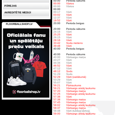
00:00
Perioda sākums
00:00
Vārtos
PĀREJAS
00:00
Vārtos
00:00
00:17
Vārti
AKREDITĒTIE MEDIJI
03:02
Vārti
12:37
Vārti
19:52
Vārti
20:00
Perioda beigas
FLOORBALLSHOP.LV
20:00
Perioda sākums
24:16
Vārti
25:25
Vārti
26:15
Vārti
28:16
Vārti
33:42
Soda metiens
39:48
Vārti
40:00
Perioda beigas
40:00
Perioda sākums
40:00
Vārtsarga maiņa
43:27
Vārti
44:34
Vārti
46:52
Vārti
47:12
Vārti
48:12
Sods
51:29
Sods
52:29
Vārti (vairākumā)
53:29
Vārti
55:07
Vārti
56:21
Pārtraukums
56:21
Vārtsargs atstāj laukumu
57:20
Vārtsarga maiņa
57:25
Vārtsargs atstāj laukumu
57:38
Vārti
57:38
Vārtsarga maiņa
57:45
Vārtsarga maiņa
58:02
Vārtsargs atstāj laukumu
58:37
Vārtsarga maiņa
58:48
Vārti (tukšos vārtos)
59:00
Vārtsargs atstāj laukumu