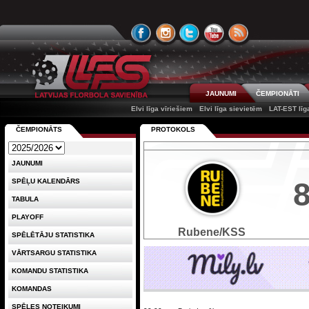
JAUNUMI
ČEMPIONĀTI
Elvi līga vīriešiem
Elvi līga sievietēm
LAT-EST līg
ČEMPIONĀTS
PROTOKOLS
JAUNUMI
SPĒĻU KALENDĀRS
TABULA
PLAYOFF
Rubene/KSS
SPĒLĒTĀJU STATISTIKA
VĀRTSARGU STATISTIKA
KOMANDU STATISTIKA
KOMANDAS
SPĒLES NOTEIKUMI