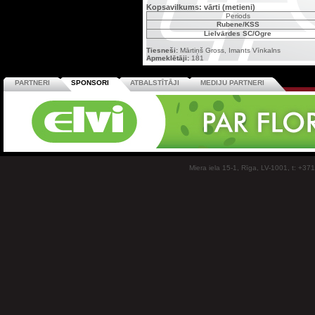
Kopsavilkums: vārti (metieni)
Periods
Rubene/KSS
Lielvārdes SC/Ogre
Tiesneši:
Mārtiņš Gross, Imants Vīnkalns
Apmeklētāji:
181
PARTNERI
SPONSORI
ATBALSTĪTĀJI
MEDIJU PARTNERI
Miera iela 15-1, Rīga, LV-1001, t: +37