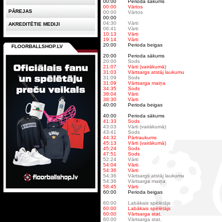
00:00
Perioda sākums
00:00
Vārtos
PĀREJAS
00:00
Vārtos
00:00
04:30
Vārti
AKREDITĒTIE MEDIJI
06:41
Vārti
10:13
Vārti
19:14
Vārti
20:00
Perioda beigas
FLOORBALLSHOP.LV
20:00
Perioda sākums
20:00
Sods
21:07
Vārti (vairākumā)
31:03
Vārtsargs atstāj laukumu
31:09
Sods
31:09
Vārtsarga maiņa
34:35
Sods
38:04
Vārti
38:30
Vārti
40:00
Perioda beigas
40:00
Perioda sākums
41:33
Sods
43:03
Vārti (vairākumā)
43:41
Sods
44:32
Pārtraukums
45:13
Vārti (vairākumā)
45:24
Sods
47:51
Sods
52:24
Vārti
54:04
Vārti
54:36
Vārti
54:36
Vārtsargs atstāj laukumu
54:36
Vārtsarga maiņa
58:45
Vārti
60:00
Perioda beigas
60:00
Labākais spēlētājs
60:00
Labākais spēlētājs
60:00
Vārtsarga stat.
60:00
Vārtsarga stat.