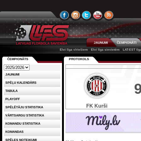
JAUNUMI
ČEMPIONĀTI
Elvi līga vīriešiem
Elvi līga sievietēm
LAT-EST līg
ČEMPIONĀTS
PROTOKOLS
JAUNUMI
SPĒĻU KALENDĀRS
TABULA
PLAYOFF
FK Kurši
SPĒLĒTĀJU STATISTIKA
VĀRTSARGU STATISTIKA
KOMANDU STATISTIKA
KOMANDAS
SPĒLES NOTEIKUMI