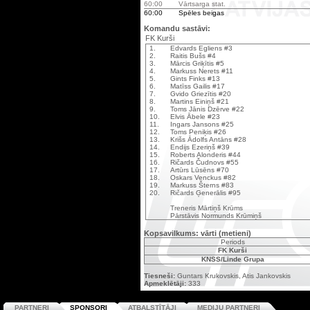
60:00
Vārtsarga stat.
60:00
Spēles beigas
Komandu sastāvi:
FK Kurši
1.
Edvards Egliens #3
2.
Raitis Bušs #4
3.
Mārcis Griķītis #5
4.
Markuss Nerets #11
5.
Gints Finks #13
6.
Matīss Gailis #17
7.
Gvido Griezītis #20
8.
Martins Einiņš #21
9.
Toms Jānis Dzērve #22
10.
Elvis Ābele #23
11.
Ingars Jansons #25
12.
Toms Peniķis #26
13.
Krišs Ādolfs Antāns #28
14.
Endijs Ezeriņš #39
15.
Roberts Alonderis #44
16.
Ričards Čudnovs #55
17.
Artūrs Lūsēns #70
18.
Oskars Venckus #82
19.
Markuss Šterns #83
20.
Ričards Ģenerālis #95
Treneris Mārtiņš Krūms
Pārstāvis Normunds Krūmiņš
Kopsavilkums: vārti (metieni)
Periods
FK Kurši
KNSS/Linde Grupa
Tiesneši:
Guntars Krukovskis, Atis Jankovskis
Apmeklētāji:
333
PARTNERI
SPONSORI
ATBALSTĪTĀJI
MEDIJU PARTNERI