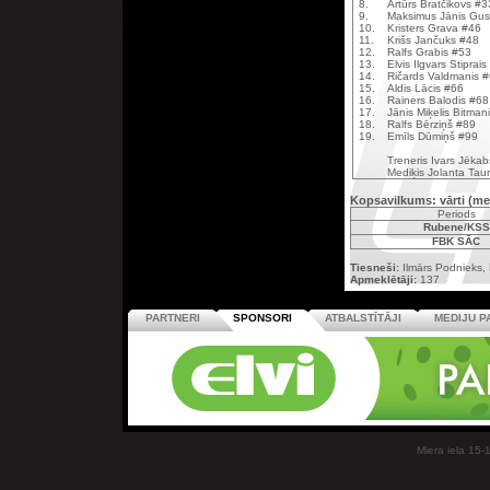
8.
Artūrs Bratčikovs #3
9.
Maksimus Jānis Gus
10.
Kristers Grava #46
11.
Krišs Jančuks #48
12.
Ralfs Grabis #53
13.
Elvis Ilgvars Stiprai
14.
Ričards Valdmanis 
15.
Aldis Lācis #66
16.
Rainers Balodis #68
17.
Jānis Miķelis Bitman
18.
Ralfs Bērziņš #89
19.
Emīls Dūmiņš #99
Treneris Ivars Jēka
Mediķis Jolanta Tau
Kopsavilkums: vārti (me
Periods
Rubene/KSS
FBK SĀC
Tiesneši:
Ilmārs Podnieks, 
Apmeklētāji:
137
PARTNERI
SPONSORI
ATBALSTĪTĀJI
MEDIJU P
Miera iela 15-