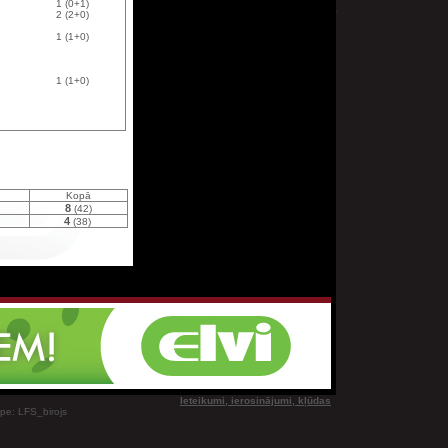
1 (0+1)
2 (2+0)
1 (1+0)
1 (1+0)
Kopā
8
(42)
4
(38)
Ieteikumi, ierosinājumi, kļūdas
ype: LFS_birojs