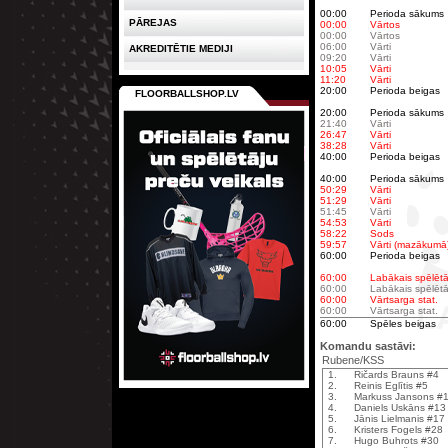
00:00
Perioda sākums
PĀREJAS
00:00
Vārtos
00:00
Vārtos
06:00
Vārti
AKREDITĒTIE MEDIJI
09:20
Vārti
10:05
Vārti
11:20
Vārti
20:00
Perioda beigas
FLOORBALLSHOP.LV
20:00
Perioda sākums
21:40
Vārti
26:47
Vārti
38:28
Vārti
40:00
Perioda beigas
40:00
Perioda sākums
50:29
Vārti
51:29
Vārti
51:45
Vārti
54:53
Vārti
58:22
Sods
59:57
Vārti (mazākumā
60:00
Perioda beigas
60:00
Labākais spēlētā
60:00
Labākais spēlētā
60:00
Vārtsarga stat.
60:00
Vārtsarga stat.
60:00
Spēles beigas
Komandu sastāvi:
Rubene/KSS
1.
Ričards Brauns #4
2.
Reinis Eglītis #5
3.
Markuss Jansons #
4.
Daniels Uskāns #13
5.
Jānis Lielmanis #17
6.
Kristers Fogels #28
7.
Hugo Buhrots #30