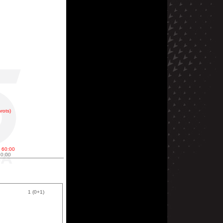
rots)
: 60:00
60:00
1 (0+1)