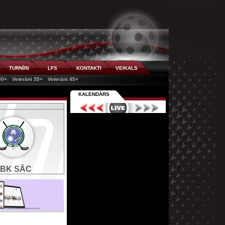
TURNĪRI
LFS
KONTAKTI
VEIKALS
30+
Veterāni 35+
Veterāni 45+
KALENDĀRS
FBK SĀC