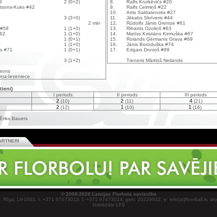
3
2 (0+2)
8.
Ralfs Krutkēvičs #20
tsons-Kuks #42
9.
Ralfs Celmiņš #22
10.
Artis Saldatenoks #27
3 (3+0)
11.
Jēkabs Skrīveris #44
2 min
12.
Rūdolfs Jānis Gremze #61
s #58
1 (1+0)
13.
Rihards Ozoliņš #63
#62
1 (1+0)
14.
Matīss Kristiāns Kirmuška #67
1 (0+1)
15.
Rolands Ģērmanis Grava #69
1 (1+0)
16.
Jānis Boroduška #74
is #71
1 (0+1)
17.
Edgars Doniņš #99
3 (1+2)
Treneris Mārtiņš Neilands
bsons
riņa-Ieveniece
tieni)
I periods
II periods
III periods
2
2
4
(10)
(11)
(21)
2
1
1
(12)
(10)
(16)
Ēriks Bauers
ARTNERI
© 2008-2026 Latvijas Florbola savienība
1, Rīga, LV-1001, t: +371 67473013, f: +371 67473014, gsm: 20229922, e: info[at]floorball.lv, sk
Izstrādāts LFS