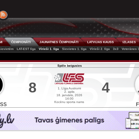
MI
ČEMPIONĀTI
JAUNATNES ČEMPIONĀTI
LATVIJAS KAUSS
IZLASES
 sievietēm
LAT-EST līga
Vīrieši 1. līga
Sievietes 1. līga
Vīrieši 2. līga
3x3
Veterānes 
Spēle beigusies
8
4
1. Līga Austrumi
2. aplis
18. janvāris, 2026
14:00
Kocēnu sporta nams
KSS