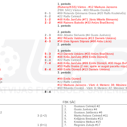
1. periods
(Rubene/KSS) Vārtos - #12 Markuss Jansons
(FBK SĀC) Vārtos - #63 Rihards Ozoliņš
0 - 1
#69 Rolands Ģērmanis Grava (#20 Ralfs Krutkēvičs)
0 - 2
#22 Ralfs Celmiņš
1 - 2
#48 Krišs Jančuks (#71 Jānis Miķelis Bitmanis)
2 - 2
#68 Rainers Balodis (#33 Artūrs Bratčikovs)
1. periods
2. periods
2 - 3
#44 Jēkabs Skrīveris (#4 Gusts Jurēvics)
3 - 3
#62 Ričards Valdmanis (#13 Daniels Uskāns)
4 - 3
#58 Elvis Ilgvars Stiprais (#66 Aldis Lācis)
2. periods
3. periods
5 - 3
#13 Daniels Uskāns (#33 Artūrs Bratčikovs)
6 - 3
#48 Krišs Jančuks (#99 Emīls Dūmiņš)
6 - 4
#22 Ralfs Celmiņš
7 - 4
#48 Krišs Jančuks (#99 Emīls Dūmiņš, #30 Hugo Buh
#53 Ralfs Grabis (2 min; spēle ar augsti paceltu nūju)
)
8 - 4
#99 Emīls Dūmiņš (#13 Daniels Uskāns)
3. periods
js
#99 Emīls Dūmiņš
js
#22 Ralfs Celmiņš
#12 Markuss Jansons - Vārti: 4; Metieni: 38; Minūtes
#63 Rihards Ozoliņš - Vārti: 8; Metieni: 42; Minūtes: 
8 - 4
FBK SĀC
1.
Gustavs Celmiņš #2
2.
Gusts Jurēvics #4
12
3.
Gustavs Jakševics #6
3 (1+2)
4.
Marks Ardavs Celmiņš #11
5.
Krišjānis Breidaks #13
6.
Kristiāns Melkus #15
1 (0+1)
7.
Regnārs Zukuls #17