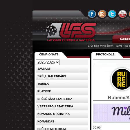
JAUNU
Elvi līga vīriešiem
Elvi līga
ČEMPIONĀTS
PROTOKOLS
JAUNUMI
SPĒĻU KALENDĀRS
TABULA
PLAYOFF
Rubene/
SPĒLĒTĀJU STATISTIKA
VĀRTSARGU STATISTIKA
KOMANDU STATISTIKA
KOMANDAS
00:00
SPĒLES NOTEIKUMI