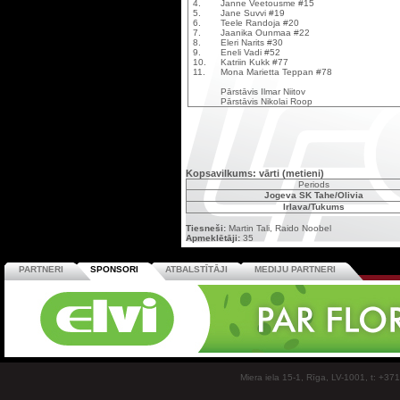
4.
Janne Veetousme #15
5.
Jane Suvvi #19
6.
Teele Randoja #20
7.
Jaanika Ounmaa #22
8.
Eleri Narits #30
9.
Eneli Vadi #52
10.
Katriin Kukk #77
11.
Mona Marietta Teppan #78
Pārstāvis Ilmar Niitov
Pārstāvis Nikolai Roop
Kopsavilkums: vārti (metieni)
Periods
Jogeva SK Tahe/Olivia
Irlava/Tukums
Tiesneši:
Martin Tali, Raido Noobel
Apmeklētāji:
35
PARTNERI
SPONSORI
ATBALSTĪTĀJI
MEDIJU PARTNERI
Miera iela 15-1, Rīga, LV-1001, t: +37