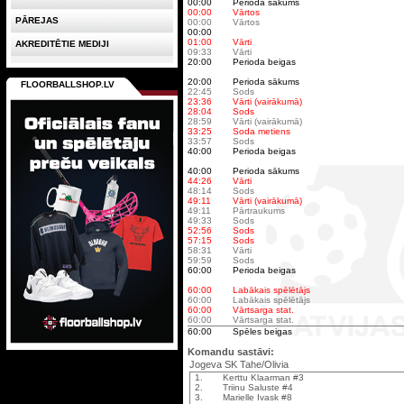
00:00
Perioda sākums
00:00
Vārtos
PĀREJAS
00:00
Vārtos
00:00
01:00
Vārti
AKREDITĒTIE MEDIJI
09:33
Vārti
20:00
Perioda beigas
20:00
Perioda sākums
FLOORBALLSHOP.LV
22:45
Sods
23:36
Vārti (vairākumā)
28:04
Sods
28:59
Vārti (vairākumā)
33:25
Soda metiens
33:57
Sods
40:00
Perioda beigas
40:00
Perioda sākums
44:26
Vārti
48:14
Sods
49:11
Vārti (vairākumā)
49:11
Pārtraukums
49:33
Sods
52:56
Sods
57:15
Sods
58:31
Vārti
59:59
Sods
60:00
Perioda beigas
60:00
Labākais spēlētājs
60:00
Labākais spēlētājs
60:00
Vārtsarga stat.
60:00
Vārtsarga stat.
60:00
Spēles beigas
Komandu sastāvi:
Jogeva SK Tahe/Olivia
1.
Kerttu Klaarman #3
2.
Triinu Saluste #4
3.
Marielle Ivask #8