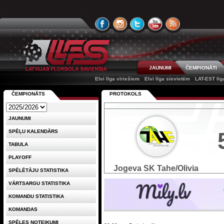
JAUNUMI
ČEMPIONĀTI
Elvi līga vīriešiem
Elvi līga sievietēm
LAT-EST līg
ČEMPIONĀTS
PROTOKOLS
JAUNUMI
SPĒĻU KALENDĀRS
TABULA
PLAYOFF
Jogeva SK Tahe/Olivia
SPĒLĒTĀJU STATISTIKA
VĀRTSARGU STATISTIKA
KOMANDU STATISTIKA
KOMANDAS
SPĒLES NOTEIKUMI