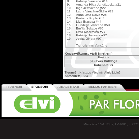
8.
Patrīcija Vancāne #14
9.
Amanda Hilda Janušauska #21
10.
Inga Jermacāne #22
11.
Laura Vancāne-Šķēle #23
12.
Anna Uma Kalve #25
13.
Kristiāna Kuplā #37
14.
Līva Brasava #44
15.
Gundega Vancāne #53
16.
Emīlija Sekace #66
17.
Evita Mackeviča #77
18.
Patrīcija Jurisone #92
19.
Jogita Gindra #97
Treneris Ints Vancāns
Kopsavilkums: vārti (metieni)
Periods
Ķekavas Bulldogs
Rubene/KSS
Tiesneši:
Kristaps Vērdiņš, Ainis Lipiņš
Apmeklētāji:
34
PARTNERI
SPONSORI
ATBALSTĪTĀJI
MEDIJU PARTNERI
Miera iela 15-1, Rīga, LV-1001, t: +37