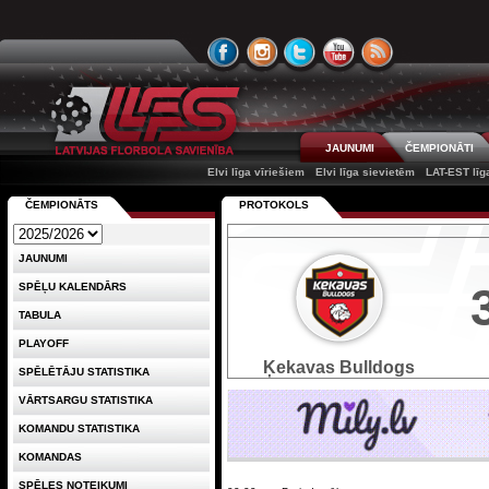
JAUNUMI
ČEMPIONĀTI
Elvi līga vīriešiem
Elvi līga sievietēm
LAT-EST līg
ČEMPIONĀTS
PROTOKOLS
JAUNUMI
SPĒĻU KALENDĀRS
TABULA
PLAYOFF
Ķekavas Bulldogs
SPĒLĒTĀJU STATISTIKA
VĀRTSARGU STATISTIKA
KOMANDU STATISTIKA
KOMANDAS
SPĒLES NOTEIKUMI