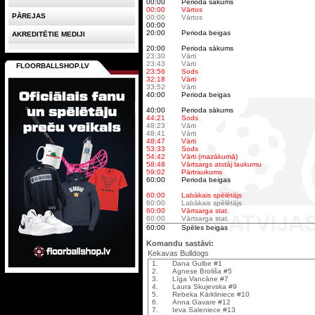
00:00
Perioda sākums
00:00
Vārtos
PĀREJAS
00:00
Vārtos
00:00
20:00
Perioda beigas
AKREDITĒTIE MEDIJI
20:00
Perioda sākums
23:30
Vārti
23:43
Vārti
FLOORBALLSHOP.LV
23:56
Sods
32:18
Vārti
33:52
Vārti
40:00
Perioda beigas
40:00
Perioda sākums
44:21
Sods
48:23
Vārti
48:41
Vārti
48:47
Vārti
53:33
Sods
54:42
Vārti (mazākumā)
58:48
Vārtsargs atstāj laukumu
59:02
Pārtraukums
60:00
Perioda beigas
60:00
Labākais spēlētājs
60:00
Labākais spēlētājs
60:00
Vārtsarga stat.
60:00
Vārtsarga stat.
60:00
Spēles beigas
Komandu sastāvi:
Ķekavas Bulldogs
1.
Dana Gulbe #1
2.
Agnese Broliša #5
3.
Līga Vancāne #7
4.
Laura Skujevska #9
5.
Rebeka Kārkliniece #10
6.
Anna Gavare #12
7.
Ieva Saleniece #13