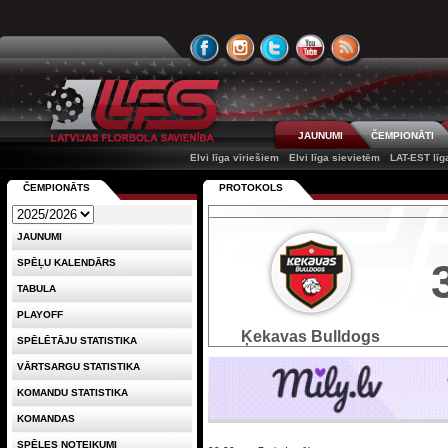
JAUNUMI
ČEMPIONĀTI
Elvi līga vīriešiem
Elvi līga sievietēm
LAT-EST līg
ČEMPIONĀTS
PROTOKOLS
JAUNUMI
SPĒĻU KALENDĀRS
TABULA
PLAYOFF
Ķekavas Bulldogs
SPĒLĒTĀJU STATISTIKA
VĀRTSARGU STATISTIKA
KOMANDU STATISTIKA
KOMANDAS
SPĒLES NOTEIKUMI