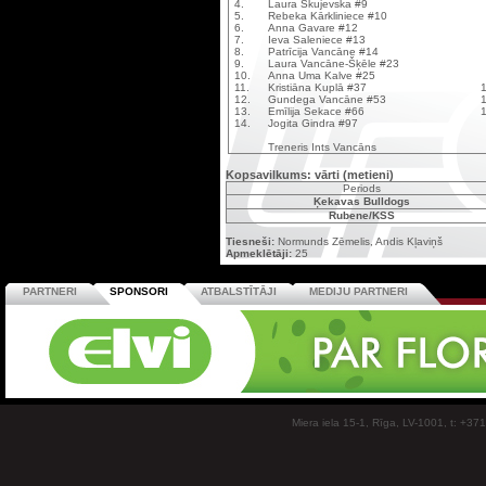
4.
Laura Skujevska #9
5.
Rebeka Kārkliniece #10
6.
Anna Gavare #12
7.
Ieva Saleniece #13
8.
Patrīcija Vancāne #14
9.
Laura Vancāne-Šķēle #23
10.
Anna Uma Kalve #25
11.
Kristiāna Kuplā #37
1
12.
Gundega Vancāne #53
1
13.
Emīlija Sekace #66
1
14.
Jogita Gindra #97
Treneris Ints Vancāns
Kopsavilkums: vārti (metieni)
Periods
Ķekavas Bulldogs
Rubene/KSS
Tiesneši:
Normunds Zēmelis, Andis Kļaviņš
Apmeklētāji:
25
PARTNERI
SPONSORI
ATBALSTĪTĀJI
MEDIJU PARTNERI
Miera iela 15-1, Rīga, LV-1001, t: +37