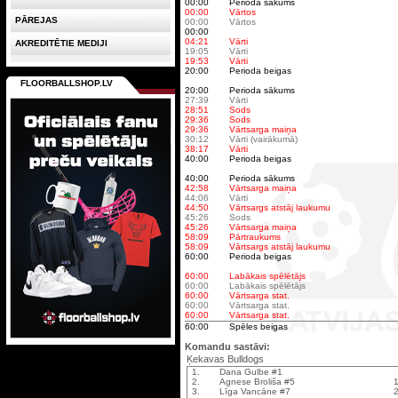
00:00
Perioda sākums
00:00
Vārtos
PĀREJAS
00:00
Vārtos
00:00
04:21
Vārti
AKREDITĒTIE MEDIJI
19:05
Vārti
19:53
Vārti
20:00
Perioda beigas
FLOORBALLSHOP.LV
20:00
Perioda sākums
27:39
Vārti
28:51
Sods
29:36
Sods
29:36
Vārtsarga maiņa
30:12
Vārti (vairākumā)
38:17
Vārti
40:00
Perioda beigas
40:00
Perioda sākums
42:58
Vārtsarga maiņa
44:06
Vārti
44:50
Vārtsargs atstāj laukumu
45:26
Sods
45:26
Vārtsarga maiņa
58:09
Pārtraukums
58:09
Vārtsargs atstāj laukumu
60:00
Perioda beigas
60:00
Labākais spēlētājs
60:00
Labākais spēlētājs
60:00
Vārtsarga stat.
60:00
Vārtsarga stat.
60:00
Vārtsarga stat.
60:00
Spēles beigas
Komandu sastāvi:
Ķekavas Bulldogs
1.
Dana Gulbe #1
2.
Agnese Broliša #5
1
3.
Līga Vancāne #7
2