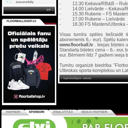
successfully
- 12.30 Ķekava/RB&B – Rub
- 14.00 Lielvārde – Ķekava/
IFF »
- 15.30 Rubene – FS Masters
- 17.00 Rubene – Lielvārde
FLOORBALLSHOP.LV
- 18.30 FS Masters/Ulbroka 
Visas turnīra spēles tiešraidē 
abonements 6,- eur). Spēļu kalen
www.floorball.lv
. Ieejas biļetes 
Standarta biļetes cena – 6,- eur,
eur. Bērniem līdz 7 gadiem ieeja
Turnīru organizē biedrība "Florb
Ulbrokas sporta kompleksu un Latv
« Iepriekšējais raksts
PARTNERI
SPONSORI
ATBALSTĪTĀJI
MEDIJU PARTNERI