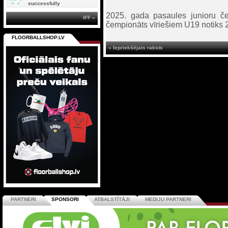
successfully
2025. gada pasaules junioru čem
IFF »
čempionāts vīriešiem U19 notiks 
FLOORBALLSHOP.LV
« Iepriekšējais raksts
PARTNERI
SPONSORI
ATBALSTĪTĀJI
MEDIJU PARTNERI