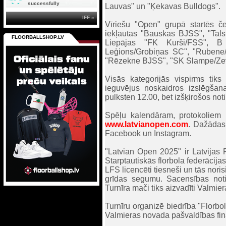
successfully
Lauvas" un "Ķekavas Bulldogs".
IFF »
Vīriešu "Open" grupā startēs č
iekļautas "Bauskas BJSS", "Ta
FLOORBALLSHOP.LV
Liepājas "FK Kurši/FSS", B
Leģions/Grobiņas SC", "Rubene/
"Rēzekne BJSS", "SK Slampe/Zev
Visās kategorijās vispirms tiks
ieguvējus noskaidros izslēgšan
pulksten 12.00, bet izšķirošos no
Spēļu kalendāram, protokoliem u
www.latvianopen.com
. Dažādas 
Facebook un Instagram.
"Latvian Open 2025" ir Latvijas Fl
Starptautiskās florbola federācijas
LFS licencēti tiesneši un tās nori
grīdas segumu. Sacensības notik
Turnīra mači tiks aizvadīti Valmi
Turnīru organizē biedrība "Florbo
Valmieras novada pašvaldības fina