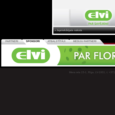
« Iepriekšējais raksts
PARTNERI
SPONSORI
ATBALSTĪTĀJI
MEDIJU PARTNERI
Miera iela 15-1, Rīga, LV-1001, t: +37