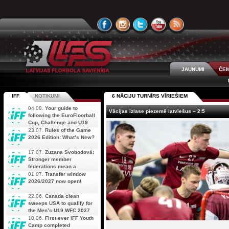
JAUNUMI
ČEM
IFF
NOTIKUMI
6 NĀCIJU TURNĪRS VĪRIEŠIEM
04.08.
Your guide to
Vācijas izlase piezemē latviešus – 2:5
following the EuroFloorball
Cup, Challenge and U19
AOFC Qualifiers
23.07.
Rules of the Game
simultaneously
2026 Edition: What’s New?
17.07.
Zuzana Svobodová:
Stronger member
federations mean a
stronger future for floorball
01.07.
Transfer window
2026/2027 now open!
22.06.
Canada clean
sweeps USA to qualify for
the Men’s U19 WFC 2027
18.06.
First ever IFF Youth
Camp completed