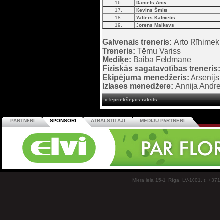
16.
Daniels Anis
17.
Kevins Šmits
18.
Valters Kalnietis
19.
Jorens Malkavs
Galvenais treneris:
Arto Rīhimek
Treneris:
Tēmu Variss
Mediķe:
Baiba Feldmane
Fiziskās sagatavotības treneris:
Ekipējuma menedžeris:
Arsenijs
Izlases menedžere:
Annija Andr
« Iepriekšējais raksts
PARTNERI
SPONSORI
ATBALSTĪTĀJI
MEDIJU PARTNERI
Miera iela 15-1, Rīga, LV-1001, t: +37