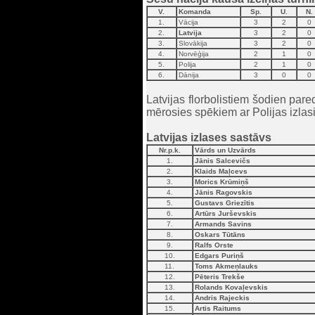
V.
Komanda
Sp.
U.
N.
1.
Vācija
3
2
0
2.
Latvija
3
2
0
3.
Slovākija
3
2
0
4.
Norvēģija
2
1
0
5.
Polija
2
1
0
6.
Dānija
3
0
0
Latvijas florbolistiem šodien pare
mērosies spēkiem ar Polijas izlasi
Latvijas izlases sastāvs
Nr.p.k.
Vārds un Uzvārds
1.
Jānis Salcevičs
2.
Klaids Maļcevs
3.
Morics Krūmiņš
4.
Jānis Ragovskis
5.
Gustavs Griezītis
6.
Artūrs Jurševskis
7.
Armands Savins
8.
Oskars Tūtāns
9.
Ralfs Orste
10.
Edgars Puriņš
11.
Toms Akmeņlauks
12.
Pēteris Trekše
13.
Rolands Kovaļevskis
14.
Andris Rajeckis
15.
Artis Raitums