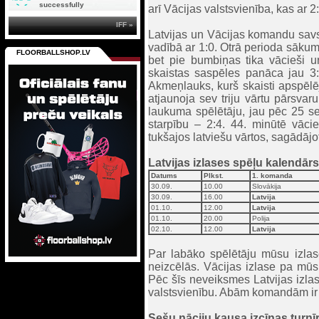
successfully
arī Vācijas valstsvienība, kas ar 
IFF »
Latvijas un Vācijas komandu savst
vadībā ar 1:0. Otrā perioda sākum
FLOORBALLSHOP.LV
bet pie bumbiņas tika vācieši u
skaistas saspēles panāca jau 3:
Akmeņlauks, kurš skaisti apspēlē
atjaunoja sev triju vārtu pārsvar
laukuma spēlētāju, jau pēc 25 s
starpību – 2:4. 44. minūtē vāci
tukšajos latviešu vārtos, sagādājo
Latvijas izlases spēļu kalendārs
Datums
Plkst.
1. komanda
30.09.
10.00
Slovākija
30.09.
16.00
Latvija
01.10.
12.00
Latvija
01.10.
20.00
Polija
02.10.
12.00
Latvija
Par labāko spēlētāju mūsu izlasē 
neizcēlās. Vācijas izlase pa mūsu
Pēc šīs neveiksmes Latvijas izlase
valstsvienību. Abām komandām ir p
Sešu nāciju kausa izcīņas turnī