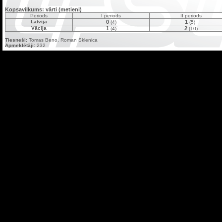
Kopsavilkums: vārti (metieni)
Periods
I periods
II periods
Latvija
0
1
(4)
(5)
Vācija
1
2
(4)
(10)
Tiesneši:
Tomas Beno, Roman Sklenica
Apmeklētāji:
232