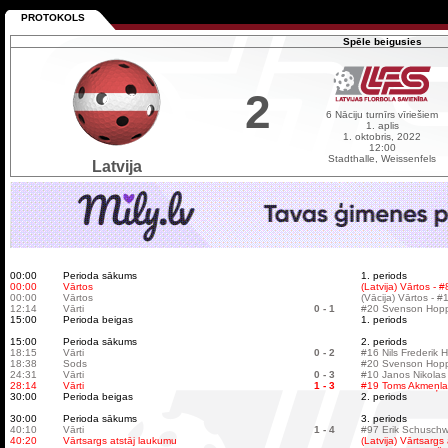
PROTOKOLS
Spēle beigusies
2
6 Nāciju turnīrs vīriešiem
1. aplis
1. oktobris, 2022
12:00
Stadthalle, Weissenfels
Latvija
00:00
Perioda sākums
1. periods
00:00
Vārtos
(Latvija) Vārtos - 
00:00
Vārtos
(Vācija) Vārtos - #
12:14
Vārti
0 - 1
#20 Svenson Hoppe
15:00
Perioda beigas
1. periods
15:00
Perioda sākums
2. periods
18:15
Vārti
0 - 2
#16 Nils Frederik H
18:38
Sods
#20 Svenson Hoppe
24:31
Vārti
0 - 3
#10 Janos Nikolas
28:14
Vārti
1 - 3
#19 Toms Akmeņla
30:00
Perioda beigas
2. periods
30:00
Perioda sākums
3. periods
40:10
Vārti
1 - 4
#97 Erik Schuschw
40:20
Vārtsargs atstāj laukumu
(Latvija) Vārtsargs