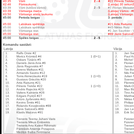
40:35
Vārti
2 - 4
#22 Pēteris Trekše
42:46
Pārtraukums
(Latvija) 30 sekun
43:39
Vārti (tukšos vārtos)
2 - 5
#7 Florian Weisski
43:39
Vārtsarga maiņa
(Latvija) Vārtos - 
43:50
Vārtsargs atstāj laukumu
(Latvija) Vārtsargs
45:00
Perioda beigas
3. periods
45:00
Labākais spēlētājs
#21 Artis Raitums
45:00
Labākais spēlētājs
#45 Niklas Rutz
45:00
Vārtsarga stat.
#1 Jan Saurbier - V
45:00
Vārtsarga stat.
#89 Jānis Salcevičs
45:00
Spēles beigas
2 - 5
Komandu sastāvi:
Latvija
Vācija
1.
Ralfs Orste #2
1.
Jan Sa
2.
Morics Krūmiņš #4
1 (0+1)
2.
Paul K
3.
Oskars Tūtāns #5
3.
Michel
4.
Daniels Jānis Anis #6
4.
Floria
5.
Jānis Ragovskis #7
5.
Janos 
6.
Jorens Malkavs #11
6.
Tim Bo
7.
Armands Savins #12
7.
Nils Fr
8.
Toms Akmeņlauks #19
1 (1+0)
8.
Julian 
9.
Gustavs Griezītis #20
9.
Svens
10.
Artis Raitums #21
10.
Flemmi
11.
Pēteris Trekše #22
1 (1+0)
11.
Mark-O
12.
Andris Rajeckis #23
12.
Max Bl
13.
Valters Kalnietis #26
13.
Tino A
14.
Edgars Puriņš #27
14.
Matthi
15.
Artūrs Jurševskis #41
15.
Niklas
16.
Kevins Šmits #61
16.
Philipp
17.
Rolands Kovaļevskis #88
17.
Vincen
18.
Jānis Salcevičs #89
18.
Jan L
19.
Klaids Maļcevs #91
19.
Erik S
Treneris Teemu Juhani Varis
Fiziot
Treneris Mikus Embrekts
Fiziote
Treneris Arto Kalevi Riihimaki
Trener
Pārstāvis Arsenijs Potapovs
Treneri
Mediķis Baiba Feldmane
Treneris