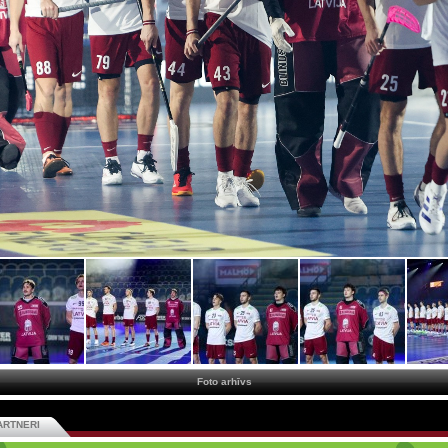
Foto arhīvs
ARTNERI