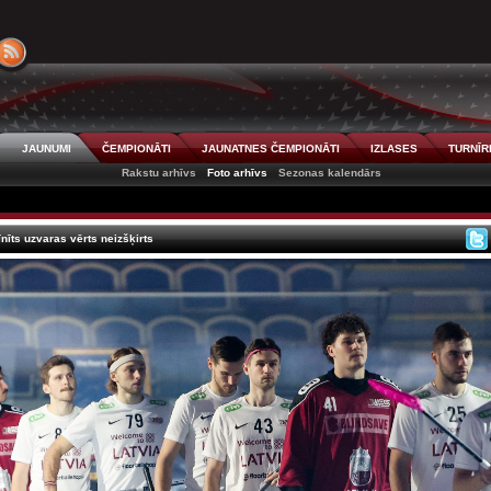
JAUNUMI
ČEMPIONĀTI
JAUNATNES ČEMPIONĀTI
IZLASES
TURNĪR
Rakstu arhīvs
Foto arhīvs
Sezonas kalendārs
nīts uzvaras vērts neizšķirts