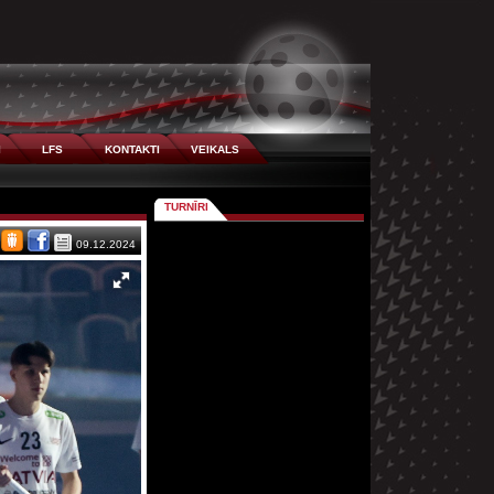
I
LFS
KONTAKTI
VEIKALS
TURNĪRI
09.12.2024