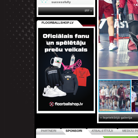
successfully
IFF »
FLOORBALLSHOP.LV
« Iepriekšējā galerija
PARTNERI
SPONSORI
ATBALSTĪTĀJI
MEDIJU P