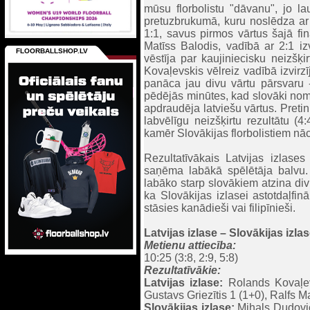
mūsu florbolistu "dāvanu", jo la
pretuzbrukumā, kuru noslēdza ar p
1:1, savus pirmos vārtus šajā fi
Matīss Balodis, vadībā ar 2:1 iz
FLOORBALLSHOP.LV
vēstīja par kaujiniecisku neizšķir
Kovaļevskis vēlreiz vadībā izvirzī
panāca jau divu vārtu pārsvaru -
pēdējās minūtes, kad slovāki noma
apdraudēja latviešu vārtus. Pret
labvēlīgu neizšķirtu rezultātu (4
kamēr Slovākijas florbolistiem nāc
Rezultatīvākais Latvijas izlase
saņēma labākā spēlētāja balvu.
labāko starp slovākiem atzina di
ka Slovākijas izlasei astotdaļfinā
stāsies kanādieši vai filipīnieši.
Latvijas izlase – Slovākijas izlas
Metienu attiecība:
10:25 (3:8, 2:9, 5:8)
Rezultatīvākie:
Latvijas izlase:
Rolands Kovaļevs
Gustavs Griezītis 1 (1+0), Ralfs M
Slovākijas izlase:
Mihals Dudovič