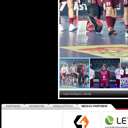
« Iepriekšējais raksts
PARTNERI
SPONSORI
ATBALSTĪTĀJI
MEDIJU PARTNERI