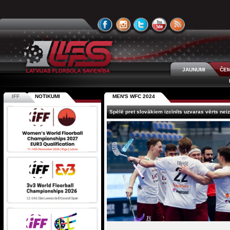
JAUNUMI
ČEM
IFF
NOTIKUMI
MEN'S WFC 2024
Spēlē pret slovākiem izcīnīts uzvaras vērts neiz