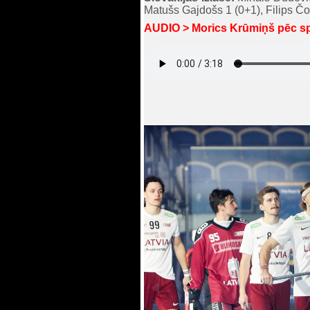
Matušs Gajdošs 1 (0+1), Filips Čo
AUDIO > Morics Krūmiņš pēc spē