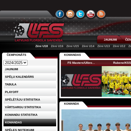
JAUNUMI
ČEM
Zēni U18
Zēni U16
Zēni U15
Zēni U14
Zēni U13
Zēni U12
Z
ČEMPIONĀTS
KOMANDAS
FS Masters/Ulbro…
Rubene/KS
JAUNUMI
SPĒĻU KALENDĀRS
TABULA
PLAYOFF
SPĒLĒTĀJU STATISTIKA
KOMANDA
VĀRTSARGU STATISTIKA
KOMANDU STATISTIKA
KOMANDAS
SPĒLES NOTEIKUMI