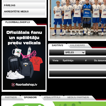
PĀREJAS
AKREDITĒTIE MEDIJI
FLOORBALLSHOP.LV
SASTĀVS
KALENDĀRS
Vieta
Spēlētājs
#
Dz.datum
PARTNERI
SPONSORI
ATBALSTĪTĀJI
MEDIJU PARTNERI