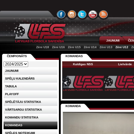
JAUNUMI
ČEM
Zēni U18
Zēni U16
Zēni U15
Zēni U14
Zēni U13
Zēni U12
Z
ČEMPIONĀTS
KOMANDAS
Kuldīgas NSS
Lielvārde
JAUNUMI
SPĒĻU KALENDĀRS
TABULA
PLAYOFF
SPĒLĒTĀJU STATISTIKA
KOMANDA
VĀRTSARGU STATISTIKA
KOMANDU STATISTIKA
KOMANDAS
SPĒLES NOTEIKUMI