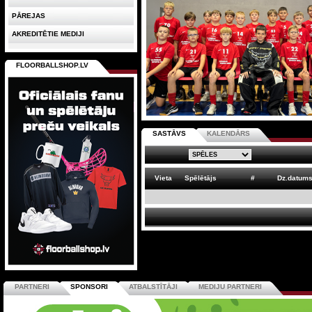
PĀREJAS
AKREDITĒTIE MEDIJI
FLOORBALLSHOP.LV
SASTĀVS
KALENDĀRS
Vieta
Spēlētājs
#
Dz.datum
PARTNERI
SPONSORI
ATBALSTĪTĀJI
MEDIJU PARTNERI