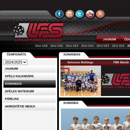
JAUNUMI
ČEM
Zēni U18
Zēni U16
Zēni U15
Zēni U14
Zēni U13
Zēni U12
Z
ČEMPIONĀTS
KOMANDAS
Ķekavas Bulldogs
FBK Baloži
JAUNUMI
SPĒĻU KALENDĀRS
KOMANDAS
SPĒLES NOTEIKUMI
PĀREJAS
KOMANDA
AKREDITĒTIE MEDIJI