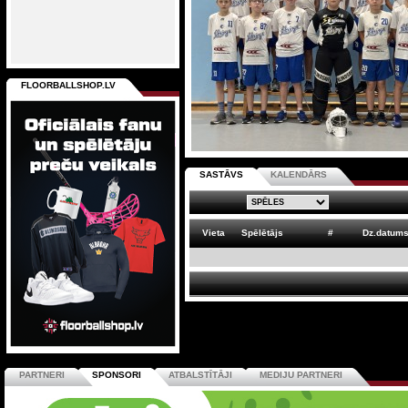
FLOORBALLSHOP.LV
SASTĀVS
KALENDĀRS
Vieta
Spēlētājs
#
Dz.datum
PARTNERI
SPONSORI
ATBALSTĪTĀJI
MEDIJU PARTNERI