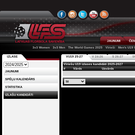
JAUNUMI
ČEM
3v3 Women
3v3 Men
The World Games 2025
Vīrieši
Men's U19
IZLASE
VU19 25-27
V 24-26
S 26-27
S
Vīriešu U19 izlases kandidāti 2025-2027
#
Vārds
Uzvārds
JAUNUMI
SPĒĻU KALENDĀRS
STATISTIKA
IZLAŠU KANDIDĀTI