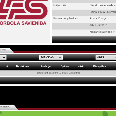
Mājas zāle:
Lielvārdes novada s
Raiņa iela 22, Lielvār
Komandas pārstāvis:
Ansis Kusiņš
+371 26591616
renoansis[at]inbox.lv
DĀRS
#
Dz.datums
Pozīcija
Spēles
Vārti
Piespēles
Spēlētāju saraksts... lūdzu uzgaidiet
ARTNERI