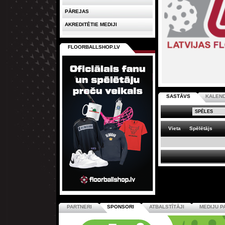
PĀREJAS
AKREDITĒTIE MEDIJI
FLOORBALLSHOP.LV
SASTĀVS
KALEN
Vieta
Spēlētājs
PARTNERI
SPONSORI
ATBALSTĪTĀJI
MEDIJU P