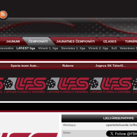
JAUNUMI
ČEMPIONĀTI
JAUNATNES ČEMPIONĀTI
IZLASES
TURNĪR
 sievietēm
LAT-EST līga
Vīrieši 1. līga
Sievietes 1. līga
Vīrieši 2. līga
3x3
Veterānes 
Sparta team Auto…
Rubene
Jogeva SK Tähe/O…
LIELVĀRDE/FATPIPE
Weblapa:
sportslielvarde.lv/fl
Seko: