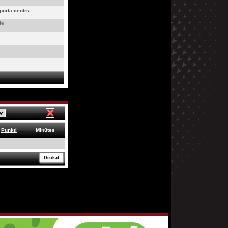
porta centrs
de
Punkti
Minūtes
Drukāt