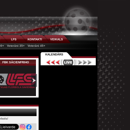
I
LFS
KONTAKTI
VEIKALS
30+
Veterāni 35+
Veterāni 45+
KALENDĀRS
FBK SĀC/ENFRIHO
orbols/