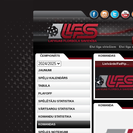
Elvi līga vīriešiem
Elvi līga
ČEMPIONĀTS
KOMANDAS
Lielvārde/FatPip…
JAUNUMI
SPĒĻU KALENDĀRS
TABULA
PLAYOFF
SPĒLĒTĀJU STATISTIKA
KOMANDA
VĀRTSARGU STATISTIKA
KOMANDU STATISTIKA
KOMANDAS
SPĒLES NOTEIKUMI